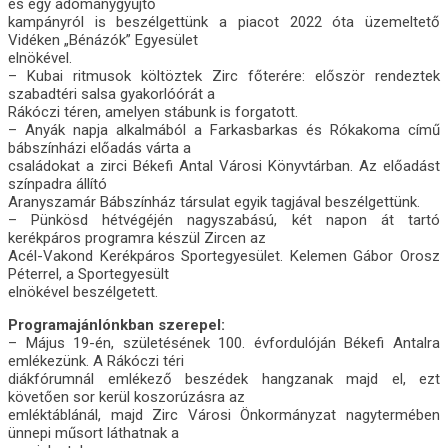
és egy adománygyűjtő
kampányról is beszélgettünk a piacot 2022 óta üzemeltető
Vidéken „Bénázók” Egyesület
elnökével.
– Kubai ritmusok költöztek Zirc főterére: először rendeztek
szabadtéri salsa gyakorlóórát a
Rákóczi téren, amelyen stábunk is forgatott.
– Anyák napja alkalmából a Farkasbarkas és Rókakoma című
bábszínházi előadás várta a
családokat a zirci Békefi Antal Városi Könyvtárban. Az előadást
színpadra állító
Aranyszamár Bábszínház társulat egyik tagjával beszélgettünk.
– Pünkösd hétvégéjén nagyszabású, két napon át tartó
kerékpáros programra készül Zircen az
Acél-Vakond Kerékpáros Sportegyesület. Kelemen Gábor Orosz
Péterrel, a Sportegyesült
elnökével beszélgetett.
Programajánlónkban szerepel:
– Május 19-én, születésének 100. évfordulóján Békefi Antalra
emlékezünk. A Rákóczi téri
diákfórumnál emlékező beszédek hangzanak majd el, ezt
követően sor kerül koszorúzásra az
emléktáblánál, majd Zirc Városi Önkormányzat nagytermében
ünnepi műsort láthatnak a