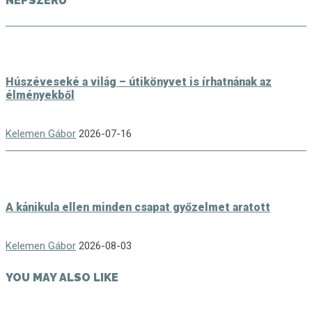
NÉPSZERŰ
Húszéveseké a világ – útikönyvet is írhatnának az
élményekből
Kelemen Gábor
2026-07-16
A kánikula ellen minden csapat győzelmet aratott
Kelemen Gábor
2026-08-03
YOU MAY ALSO LIKE