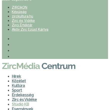
ZIRCikON
Képújság
zirckultura.hu
Zirc és Vidéke
Zirci Értéktár
Aktív Zirc Ezüst Kártya
Hírek
Közélet
Kultúra
Sport
Érdekesség
Zirc és Vidéke
Stúdió KB
Események