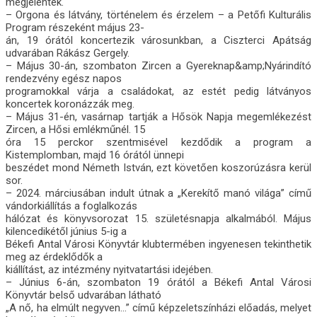
megjelentek.
– Orgona és látvány, történelem és érzelem – a Petőfi Kulturális
Program részeként május 23-
án, 19 órától koncertezik városunkban, a Ciszterci Apátság
udvarában Rákász Gergely.
– Május 30-án, szombaton Zircen a Gyereknap&amp;Nyárindító
rendezvény egész napos
programokkal várja a családokat, az estét pedig látványos
koncertek koronázzák meg.
– Május 31-én, vasárnap tartják a Hősök Napja megemlékezést
Zircen, a Hősi emlékműnél. 15
óra 15 perckor szentmisével kezdődik a program a
Kistemplomban, majd 16 órától ünnepi
beszédet mond Németh István, ezt követően koszorúzásra kerül
sor.
– 2024. márciusában indult útnak a „Kerekítő manó világa” című
vándorkiállítás a foglalkozás
hálózat és könyvsorozat 15. születésnapja alkalmából. Május
kilencedikétől június 5-ig a
Békefi Antal Városi Könyvtár klubtermében ingyenesen tekinthetik
meg az érdeklődők a
kiállítást, az intézmény nyitvatartási idejében.
– Június 6-án, szombaton 19 órától a Békefi Antal Városi
Könyvtár belső udvarában látható
„A nő, ha elmúlt negyven…” című képzeletszínházi előadás, melyet