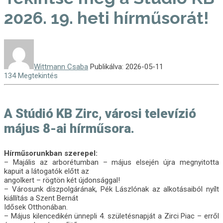
2026. 19. heti hírműsorát!
Wittmann Csaba
Publikálva: 2026-05-11
134 Megtekintés
A Stúdió KB Zirc, városi televízió
május 8-ai hírműsora.
Hírműsorunkban szerepel:
– Majális az arborétumban – május elsején újra megnyitotta
kapuit a látogatók előtt az
angolkert – rögtön két újdonsággal!
– Városunk díszpolgárának, Pék Lászlónak az alkotásaiból nyílt
kiállítás a Szent Bernát
Idősek Otthonában.
– Május kilencedikén ünnepli 4. születésnapját a Zirci Piac – erről