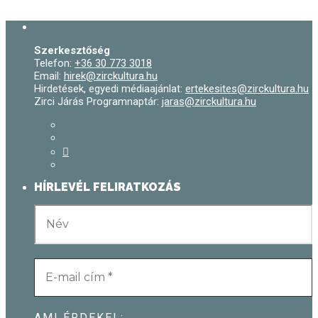
Szerkesztőség
Telefon:
+36 30 773 3018
Email:
hirek@zirckultura.hu
Hirdetések, egyedi médiaajánlat:
ertekesites@zirckultura.hu
Zirci Járás Programnaptár:
jaras@zirckultura.hu
HÍRLEVÉL FELIRATKOZÁS
AMI ÉRDEKEL: