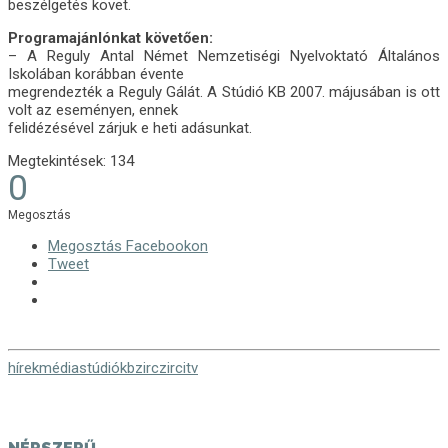
beszélgetés követ.
Programajánlónkat követően:
– A Reguly Antal Német Nemzetiségi Nyelvoktató Általános
Iskolában korábban évente
megrendezték a Reguly Gálát. A Stúdió KB 2007. májusában is ott
volt az eseményen, ennek
felidézésével zárjuk e heti adásunkat.
Megtekintések:
134
0
Megosztás
Megosztás Facebookon
Tweet
hírek
média
stúdiókb
zirc
zircitv