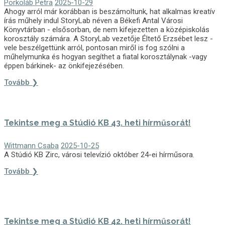
Porkoláb Petra
2025-10-29
Ahogy arról már korábban is beszámoltunk, hat alkalmas kreatív
írás műhely indul StoryLab néven a Békefi Antal Városi
Könyvtárban - elsősorban, de nem kifejezetten a középiskolás
korosztály számára. A StoryLab vezetője Éltető Erzsébet lesz -
vele beszélgettünk arról, pontosan miről is fog szólni a
műhelymunka és hogyan segíthet a fiatal korosztálynak -vagy
éppen bárkinek- az önkifejezésében.
Tovább ❯
Tekintse meg a Stúdió KB 43. heti hírműsorát!
Wittmann Csaba
2025-10-25
A Stúdió KB Zirc, városi televízió október 24-ei hírműsora.
Tovább ❯
Tekintse meg a Stúdió KB 42. heti hírműsorát!