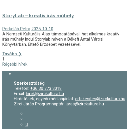
StoryLab – kreatív írás műhely
Porkoláb Petra
2025-10-10
A Nemzeti Kulturális Alap támogatásával hat alkalmas kreatív
írás műhely indul Storylab néven a Békefi Antal Városi
Könyvtárban, Éltető Erzsébet vezetésével.
Tovább ❯
1
Régebbi hírek
Szerkesztőség
Telefon:
+36 30 773 3018
Email:
hirek@zirckultura.hu
Hirdetések, egyedi médiaajánlat:
ertekesites@zirckultura.hu
Zirci Járás Programnaptár:
jaras@zirckultura.hu