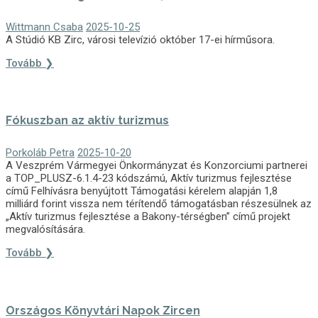
Wittmann Csaba
2025-10-25
A Stúdió KB Zirc, városi televízió október 17-ei hírműsora.
Tovább ❯
Fókuszban az aktív turizmus
Porkoláb Petra
2025-10-20
A Veszprém Vármegyei Önkormányzat és Konzorciumi partnerei
a TOP_PLUSZ-6.1.4-23 kódszámú, Aktív turizmus fejlesztése
című Felhívásra benyújtott Támogatási kérelem alapján 1,8
milliárd forint vissza nem térítendő támogatásban részesülnek az
„Aktív turizmus fejlesztése a Bakony-térségben” című projekt
megvalósítására.
Tovább ❯
Országos Könyvtári Napok Zircen