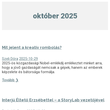
október 2025
Mit jelent a kreatív rombolás?
Szeli Dóra
2025-10-29
2025-ös közgazdasági Nobel-emlékdíj emlékeztet minket arra,
hogy a jövő gazdaságát nemcsak a gépek, hanem az emberek
képzelete és bátorsága formálja.
Tovább ❯
Interjú Éltető Erzsébettel – a StoryLab vezetőjével