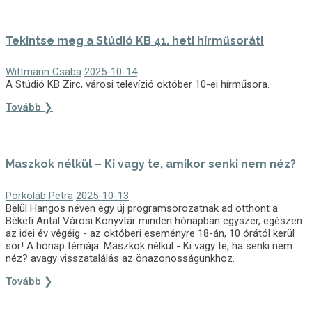
Tekintse meg a Stúdió KB 41. heti hírműsorát!
Wittmann Csaba
2025-10-14
A Stúdió KB Zirc, városi televízió október 10-ei hírműsora.
Tovább ❯
Maszkok nélkül – Ki vagy te, amikor senki nem néz?
Porkoláb Petra
2025-10-13
Belül Hangos néven egy új programsorozatnak ad otthont a
Békefi Antal Városi Könyvtár minden hónapban egyszer, egészen
az idei év végéig - az októberi eseményre 18-án, 10 órától kerül
sor! A hónap témája: Maszkok nélkül - Ki vagy te, ha senki nem
néz? avagy visszatalálás az önazonosságunkhoz.
Tovább ❯