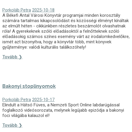
Porkoláb Petra
2025-10-18
A Békefi Antal Városi Könyvtár programjai minden korosztály
számára tartalmas kikapcsolódást és közösségi élményt kínáltak
az elmúlt héten - cikkünkben részletes beszámolót olvashatnak
róla! A gyerekeknek szóló előadásoktól a felnőtteknek szóló
előadásokig számos színes esemény várt az irodalomkedvelőkre,
ismét azt bizonyítva, hogy a könyvtár több, mint könyvek
gyűjteménye: valódi kulturális találkozóhely!
Tovább ❯
Bakonyi stoplinyomok
Porkoláb Petra
2025-10-17
Elindult a Hátsó Füves, a Nemzeti Sport Online labdarúgással
foglalkozó videósorozata, melynek legújabb epizódja a bakonyi
foci világába kalauzol el!
Tovább ❯