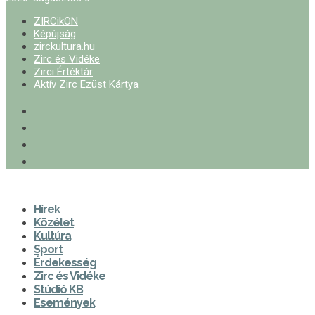
ZIRCikON
Képújság
zirckultura.hu
Zirc és Vidéke
Zirci Értéktár
Aktív Zirc Ezüst Kártya
Hírek
Közélet
Kultúra
Sport
Érdekesség
Zirc és Vidéke
Stúdió KB
Események