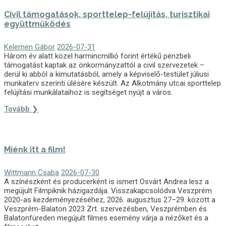
Civil támogatások, sporttelep-felújítás, turisztikai
együttműködés
Kelemen Gábor
2026-07-31
Három év alatt közel harmincmillió forint értékű pénzbeli
támogatást kaptak az önkormányzattól a civil szervezetek –
derül ki abból a kimutatásból, amely a képviselő-testület júliusi
munkaterv szerinti ülésére készült. Az Alkotmány utcai sporttelep
felújítási munkálataihoz is segítséget nyújt a város.
Tovább ❯
Miénk itt a film!
Wittmann Csaba
2026-07-30
A színészként és producerként is ismert Osvárt Andrea lesz a
megújult Filmpiknik házigazdája. Visszakapcsolódva Veszprém
2020-as kezdeményezéséhez, 2026. augusztus 27–29. között a
Veszprém-Balaton 2023 Zrt. szervezésben, Veszprémben és
Balatonfüreden megújult filmes esemény várja a nézőket és a