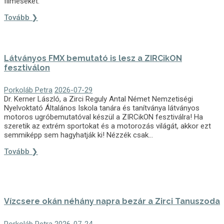
filmeseket.
Tovább ❯
Látványos FMX bemutató is lesz a ZIRCikON
fesztiválon
Porkoláb Petra
2026-07-29
Dr. Kerner László, a Zirci Reguly Antal Német Nemzetiségi
Nyelvoktató Általános Iskola tanára és tanítványa látványos
motoros ugróbemutatóval készül a ZIRCikON fesztiválra! Ha
szeretik az extrém sportokat és a motorozás világát, akkor ezt
semmiképp sem hagyhatják ki! Nézzék csak...
Tovább ❯
Vízcsere okán néhány napra bezár a Zirci Tanuszoda
Porkoláb Petra
2026-07-24