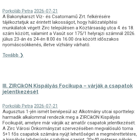
Porkoláb Petra
2026-07-21
A Bakonykarszt Víz- és Csatornamű Zrt. felkérésére
tájékoztatjuk az érintett lakosságot, hogy hálózatépítési
munkálatok végett Zirc településen a Köztársaság utca 4. és 18.
szám között, valamint a Vasút sor 175/1 helyrajzi számnál 2026.
július 23-án és 24-én 8.00 és 16.00 óra között időszakos
nyomáscsökkenés, illetve vízhiány várható.
Tovább ❯
III. ZIRCikON Kispályás Focikupa – várják a csapatok
jelentkezését
Porkoláb Petra
2026-07-21
Augusztus 1-jén ismét benépesül az Alkotmány utcai sporttelep:
harmadik alkalommal rendezik meg a ZIRCikON Kispályás
Focikupát, amelyre már várják az amatőr csapatok jelentkezését.
A Zirc Városi Önkormányzat szervezésében megvalósuló torna
5+1 fős csapatok számára nyújt lehetőséget a megmérettetésre,
a kispályás labdarúgás szabályai szerint, 20×40 méteres pályán.