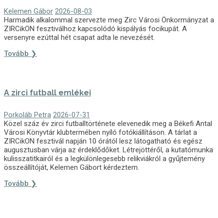
Kelemen Gábor
2026-08-03
Harmadik alkalommal szervezte meg Zirc Városi Önkormányzat a
ZIRCikON fesztiválhoz kapcsolódó kispályás focikupát. A
versenyre ezúttal hét csapat adta le nevezését.
Tovább ❯
A zirci futball emlékei
Porkoláb Petra
2026-07-31
Közel száz év zirci futballtörténete elevenedik meg a Békefi Antal
Városi Könyvtár klubtermében nyíló fotókiállításon. A tárlat a
ZIRCikON fesztivál napján 10 órától lesz látogatható és egész
augusztusban várja az érdeklődőket. Létrejöttéről, a kutatómunka
kulisszatitkairól és a legkülönlegesebb relikviákról a gyűjtemény
összeállítóját, Kelemen Gábort kérdeztem.
Tovább ❯