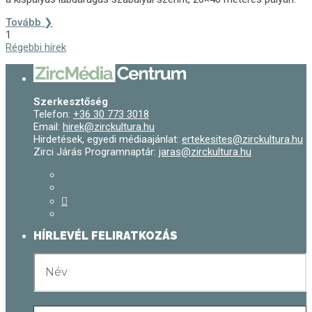
Tovább ❯
1
Régebbi hírek
Szerkesztőség
Telefon:
+36 30 773 3018
Email:
hirek@zirckultura.hu
Hirdetések, egyedi médiaajánlat:
ertekesites@zirckultura.hu
Zirci Járás Programnaptár:
jaras@zirckultura.hu
HÍRLEVÉL FELIRATKOZÁS