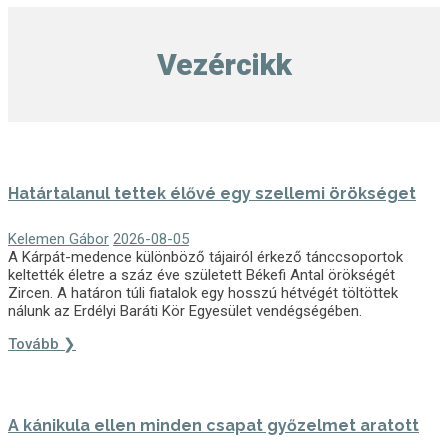
Vezércikk
Határtalanul tettek élővé egy szellemi örökséget
Kelemen Gábor
2026-08-05
A Kárpát-medence különböző tájairól érkező tánccsoportok
keltették életre a száz éve született Békefi Antal örökségét
Zircen. A határon túli fiatalok egy hosszú hétvégét töltöttek
nálunk az Erdélyi Baráti Kör Egyesület vendégségében.
Tovább ❯
A kánikula ellen minden csapat győzelmet aratott