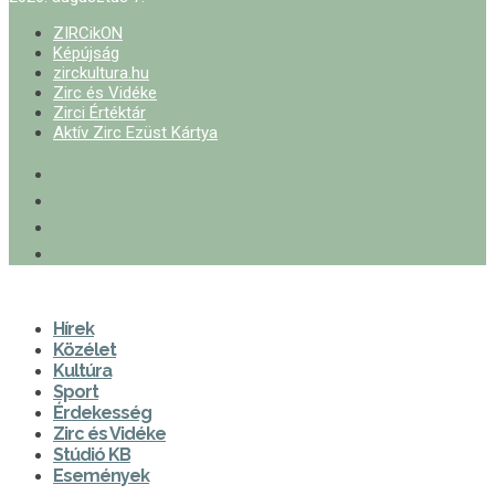
ZIRCikON
Képújság
zirckultura.hu
Zirc és Vidéke
Zirci Értéktár
Aktív Zirc Ezüst Kártya
Hírek
Közélet
Kultúra
Sport
Érdekesség
Zirc és Vidéke
Stúdió KB
Események