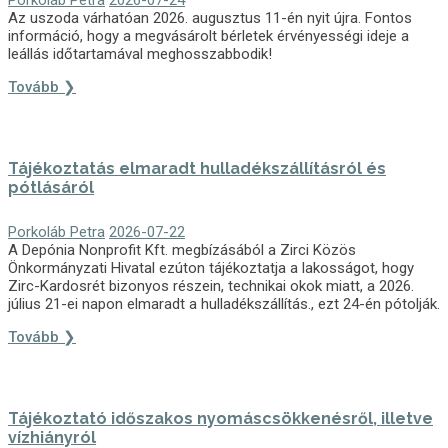
Az uszoda várhatóan 2026. augusztus 11-én nyit újra. Fontos
információ, hogy a megvásárolt bérletek érvényességi ideje a
leállás időtartamával meghosszabbodik!
Tovább ❯
Tájékoztatás elmaradt hulladékszállításról és
pótlásáról
Porkoláb Petra
2026-07-22
A Depónia Nonprofit Kft. megbízásából a Zirci Közös
Önkormányzati Hivatal ezúton tájékoztatja a lakosságot, hogy
Zirc-Kardosrét bizonyos részein, technikai okok miatt, a 2026.
július 21-ei napon elmaradt a hulladékszállítás., ezt 24-én pótolják.
Tovább ❯
Tájékoztató időszakos nyomáscsökkenésről, illetve
vízhiányról