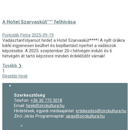
A Hotel Szarvaskút**** felhívása
Porkoláb Petra
2025-09-19
Vadásztanfolyamot hirdet a Hotel Szarvaskút****! A nyílt órákra
bárki ingyenesen beülhet és bepillantást nyerhet a vadászok
képzésébe. A 2025. szeptember 20-i hétvégén induló és 6
hétvégén át tartó képzésre minden érdeklődőt várnak!
Tovább ❯
1
Régebbi hírek
Szerkesztőség
Telefon:
+36 30 773 3018
Email:
hirek@zirckultura.hu
Hirdetések, egyedi médiaajánlat:
ertekesites@zirckultura.hu
Zirci Járás Programnaptár:
jaras@zirckultura.hu