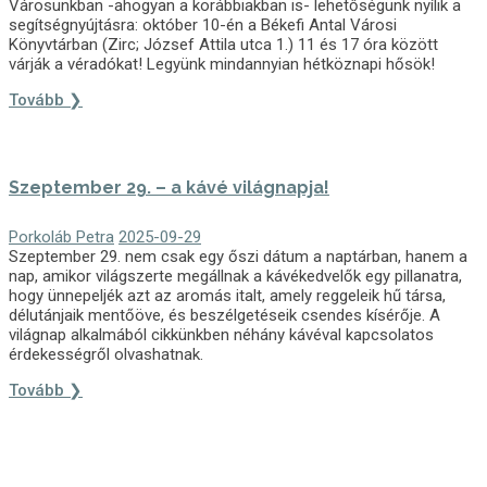
Városunkban -ahogyan a korábbiakban is- lehetőségünk nyílik a
segítségnyújtásra: október 10-én a Békefi Antal Városi
Könyvtárban (Zirc; József Attila utca 1.) 11 és 17 óra között
várják a véradókat! Legyünk mindannyian hétköznapi hősök!
Tovább ❯
Szeptember 29. – a kávé világnapja!
Porkoláb Petra
2025-09-29
Szeptember 29. nem csak egy őszi dátum a naptárban, hanem a
nap, amikor világszerte megállnak a kávékedvelők egy pillanatra,
hogy ünnepeljék azt az aromás italt, amely reggeleik hű társa,
délutánjaik mentőöve, és beszélgetéseik csendes kísérője. A
világnap alkalmából cikkünkben néhány kávéval kapcsolatos
érdekességről olvashatnak.
Tovább ❯