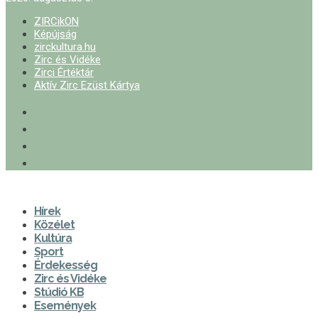
ZIRCikON
Képújság
zirckultura.hu
Zirc és Vidéke
Zirci Értéktár
Aktív Zirc Ezüst Kártya
Hírek
Közélet
Kultúra
Sport
Érdekesség
Zirc és Vidéke
Stúdió KB
Események