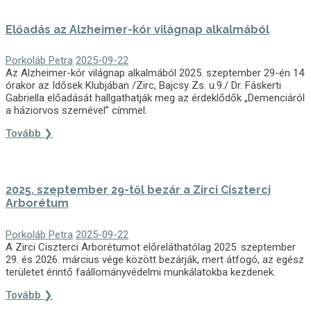
Előadás az Alzheimer-kór világnap alkalmából
Porkoláb Petra
2025-09-22
Az Alzheimer-kór világnap alkalmából 2025. szeptember 29-én 14
órakor az Idősek Klubjában /Zirc, Bajcsy Zs. u.9./ Dr. Fáskerti
Gabriella előadását hallgathatják meg az érdeklődők „Demenciáról
a háziorvos szemével” címmel.
Tovább ❯
2025. szeptember 29-től bezár a Zirci Ciszterci
Arborétum
Porkoláb Petra
2025-09-22
A Zirci Ciszterci Arborétumot előreláthatólag 2025. szeptember
29. és 2026. március vége között bezárják, mert átfogó, az egész
területet érintő faállományvédelmi munkálatokba kezdenek.
Tovább ❯