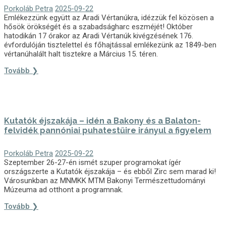
Porkoláb Petra
2025-09-22
Emlékezzünk együtt az Aradi Vértanúkra, idézzük fel közösen a
hősök örökségét és a szabadságharc eszméjét! Október
hatodikán 17 órakor az Aradi Vértanúk kivégzésének 176.
évfordulóján tisztelettel és főhajtással emlékezünk az 1849-ben
vértanúhalált halt tisztekre a Március 15. téren.
Tovább ❯
Kutatók éjszakája – idén a Bakony és a Balaton-
felvidék pannóniai puhatestűire irányul a figyelem
Porkoláb Petra
2025-09-22
Szeptember 26-27-én ismét szuper programokat ígér
országszerte a Kutatók éjszakája – és ebből Zirc sem marad ki!
Városunkban az MNMKK MTM Bakonyi Természettudományi
Múzeuma ad otthont a programnak.
Tovább ❯