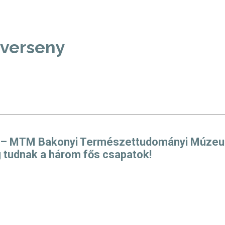
zverseny
K – MTM Bakonyi Természettudományi Múzeum
g tudnak a három fős csapatok!