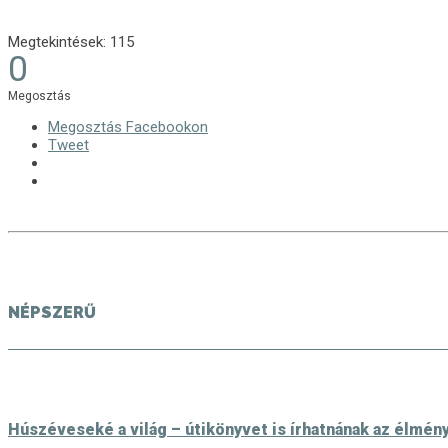
Megtekintések:
115
0
Megosztás
Megosztás Facebookon
Tweet
NÉPSZERŰ
Húszéveseké a világ – útikönyvet is írhatnának az élmén