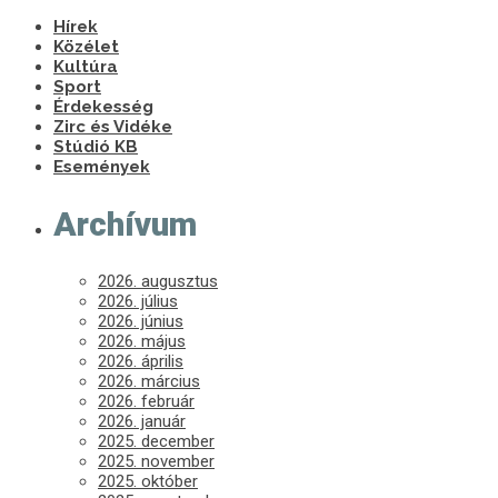
Hírek
Közélet
Kultúra
Sport
Érdekesség
Zirc és Vidéke
Stúdió KB
Események
Archívum
2026. augusztus
2026. július
2026. június
2026. május
2026. április
2026. március
2026. február
2026. január
2025. december
2025. november
2025. október