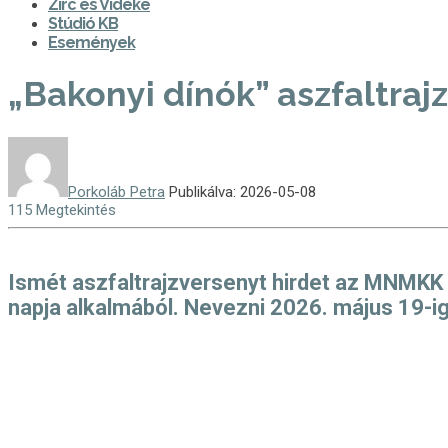
Zirc és Vidéke
Stúdió KB
Események
„Bakonyi dínók” aszfaltraj
Porkoláb Petra
Publikálva: 2026-05-08
115 Megtekintés
Ismét aszfaltrajzversenyt hirdet az MNMK
napja alkalmából. Nevezni 2026. május 19-i