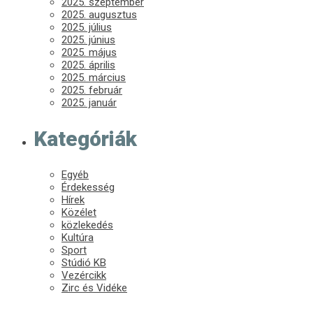
2025. szeptember
2025. augusztus
2025. július
2025. június
2025. május
2025. április
2025. március
2025. február
2025. január
Kategóriák
Egyéb
Érdekesség
Hírek
Közélet
közlekedés
Kultúra
Sport
Stúdió KB
Vezércikk
Zirc és Vidéke