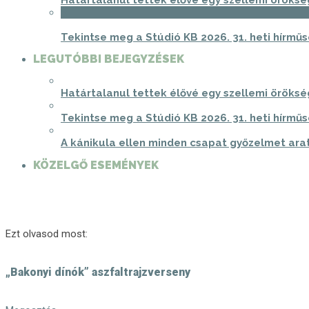
3
Tekintse meg a Stúdió KB 2026. 31. heti hírműs
LEGUTÓBBI BEJEGYZÉSEK
Határtalanul tettek élővé egy szellemi öröksé
Tekintse meg a Stúdió KB 2026. 31. heti hírműs
A kánikula ellen minden csapat győzelmet ara
KÖZELGŐ ESEMÉNYEK
Ezt olvasod most:
„Bakonyi dínók” aszfaltrajzverseny