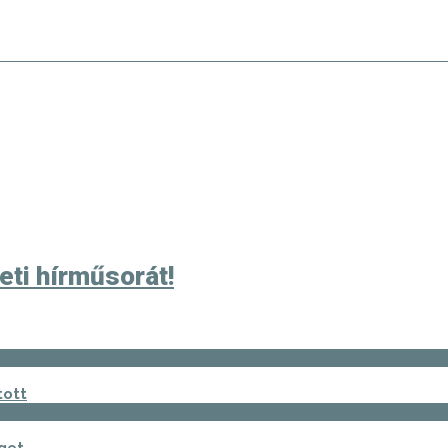
eti hírműsorát!
tott
get