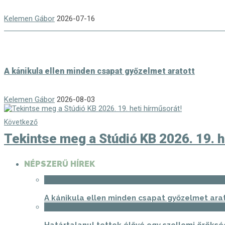
Kelemen Gábor
2026-07-16
A kánikula ellen minden csapat győzelmet aratott
Kelemen Gábor
2026-08-03
Következő
Tekintse meg a Stúdió KB 2026. 19. h
NÉPSZERŰ HÍREK
1
A kánikula ellen minden csapat győzelmet ara
2
Határtalanul tettek élővé egy szellemi öröksé