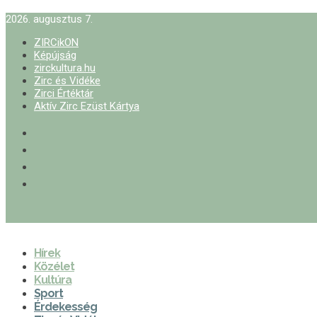
2026. augusztus 7.
ZIRCikON
Képújság
zirckultura.hu
Zirc és Vidéke
Zirci Értéktár
Aktív Zirc Ezüst Kártya
Hírek
Közélet
Kultúra
Sport
Érdekesség