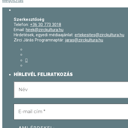
Megosztás
Szerkesztőség
Telefon:
+36 30 773 3018
Email:
hirek@zirckultura.hu
Hirdetések, egyedi médiaajánlat:
ertekesites@zirckultura.hu
Zirci Járás Programnaptár:
jaras@zirckultura.hu
HÍRLEVÉL FELIRATKOZÁS