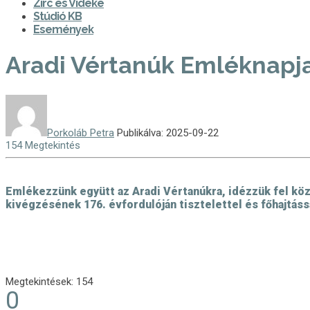
Zirc és Vidéke
Stúdió KB
Események
Aradi Vértanúk Emléknapj
Porkoláb Petra
Publikálva: 2025-09-22
154 Megtekintés
Emlékezzünk együtt az Aradi Vértanúkra, idézzük fel kö
kivégzésének 176. évfordulóján tisztelettel és főhajtáss
Megtekintések:
154
0