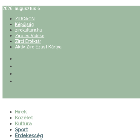
2026. augusztus 6.
ZIRCikON
Képújság
zirckultura.hu
Zirc és Vidéke
Zirci Értéktár
Aktív Zirc Ezüst Kártya
Hírek
Közélet
Kultúra
Sport
Érdekesség