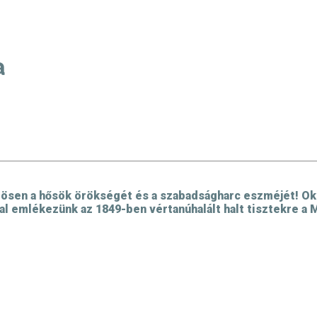
a
zösen a hősök örökségét és a szabadságharc eszméjét! Okt
al emlékezünk az 1849-ben vértanúhalált halt tisztekre a M