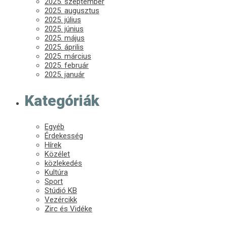
2025. szeptember
2025. augusztus
2025. július
2025. június
2025. május
2025. április
2025. március
2025. február
2025. január
Kategóriák
Egyéb
Érdekesség
Hírek
Közélet
közlekedés
Kultúra
Sport
Stúdió KB
Vezércikk
Zirc és Vidéke