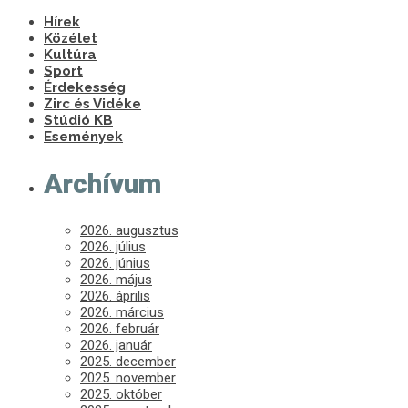
Hírek
Közélet
Kultúra
Sport
Érdekesség
Zirc és Vidéke
Stúdió KB
Események
Archívum
2026. augusztus
2026. július
2026. június
2026. május
2026. április
2026. március
2026. február
2026. január
2025. december
2025. november
2025. október