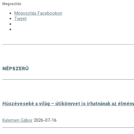
Megosztás
Megosztás Facebookon
Tweet
NÉPSZERŰ
Húszéveseké a világ – útikönyvet is írhatnának az élmén
Kelemen Gábor
2026-07-16