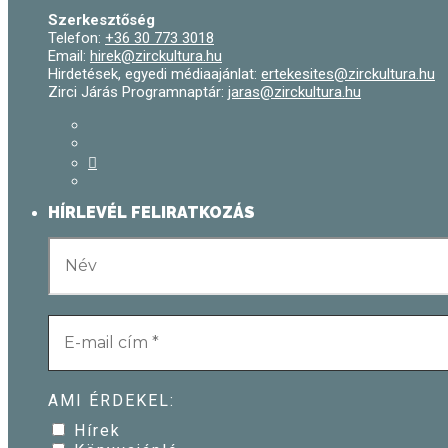
Szerkesztőség
Telefon:
+36 30 773 3018
Email:
hirek@zirckultura.hu
Hirdetések, egyedi médiaajánlat:
ertekesites@zirckultura.hu
Zirci Járás Programnaptár:
jaras@zirckultura.hu
HÍRLEVÉL FELIRATKOZÁS
AMI ÉRDEKEL:
Hírek