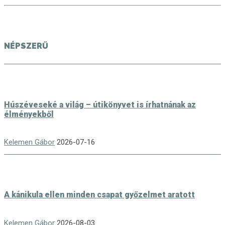
NÉPSZERŰ
Húszéveseké a világ – útikönyvet is írhatnának az
élményekből
Kelemen Gábor
2026-07-16
A kánikula ellen minden csapat győzelmet aratott
Kelemen Gábor
2026-08-03