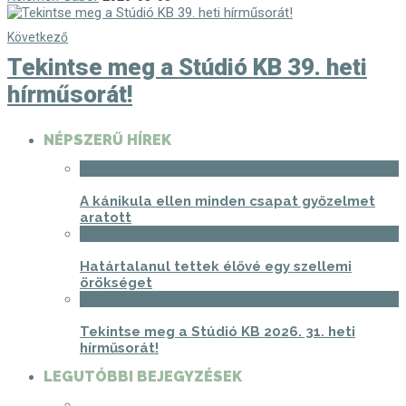
Következő
Tekintse meg a Stúdió KB 39. heti
hírműsorát!
NÉPSZERŰ HÍREK
1
A kánikula ellen minden csapat győzelmet
aratott
2
Határtalanul tettek élővé egy szellemi
örökséget
3
Tekintse meg a Stúdió KB 2026. 31. heti
hírműsorát!
LEGUTÓBBI BEJEGYZÉSEK