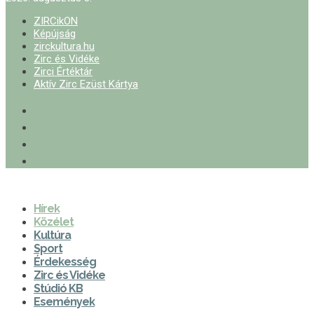
ZIRCikON
Képújság
zirckultura.hu
Zirc és Vidéke
Zirci Értéktár
Aktív Zirc Ezüst Kártya
Hírek
Közélet
Kultúra
Sport
Érdekesség
Zirc és Vidéke
Stúdió KB
Események