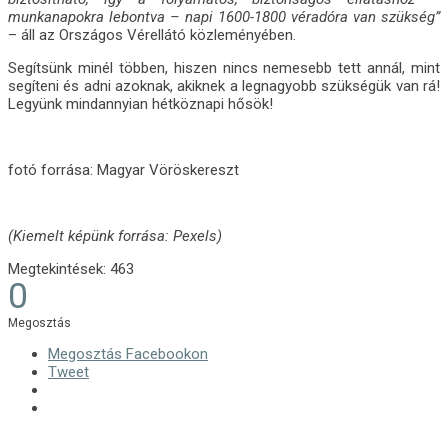
munkanapokra lebontva – napi 1600-1800 véradóra van szükség”
– áll az Országos Vérellátó közleményében.
Segítsünk minél többen, hiszen nincs nemesebb tett annál, mint
segíteni és adni azoknak, akiknek a legnagyobb szükségük van rá!
Legyünk mindannyian hétköznapi hősök!
fotó forrása: Magyar Vöröskereszt
(Kiemelt képünk forrása: Pexels)
Megtekintések:
463
0
Megosztás
Megosztás Facebookon
Tweet