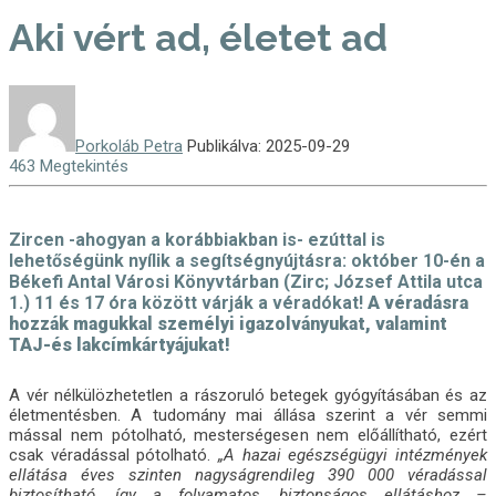
Aki vért ad, életet ad
Porkoláb Petra
Publikálva: 2025-09-29
463 Megtekintés
Zircen -ahogyan a korábbiakban is- ezúttal is
lehetőségünk nyílik a segítségnyújtásra:
október 10-én a
Békefi Antal Városi Könyvtárban (Zirc; József Attila utca
1.) 11 és 17 óra között várják a véradókat!
A véradásra
hozzák magukkal személyi igazolványukat, valamint
TAJ-és lakcímkártyájukat!
A vér nélkülözhetetlen a rászoruló betegek gyógyításában és az
életmentésben. A tudomány mai állása szerint a vér semmi
mással nem pótolható, mesterségesen nem előállítható, ezért
csak véradással pótolható.
„A hazai egészségügyi intézmények
ellátása éves szinten nagyságrendileg 390 000 véradással
biztosítható, így a folyamatos, biztonságos ellátáshoz –