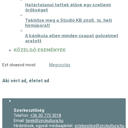
Határtalanul tettek élővé egy szellemi
örökséget
Tekintse meg a Stúdió KB 2026. 31. heti
hírműsorát!
A kánikula ellen minden csapat győzelmet
aratott
KÖZELGŐ ESEMÉNYEK
Ezt olvasod most:
Megosztás
Aki vért ad, életet ad
Szerkesztőség
Telefon:
+36 30 773 3018
Email:
hirek@zirckultura.hu
Hirdetések, egyedi médiaajánlat:
ertekesites@zirckultura.hu