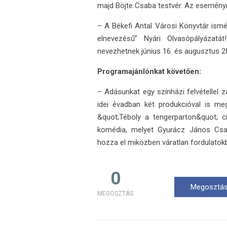
majd Böjte Csaba testvér. Az eseményre 
– A Békefi Antal Városi Könyvtár ismé
elnevezésű” Nyári Olvasópályázatá
nevezhetnek június 16. és augusztus 28
Programajánlónkat követően:
– Adásunkat egy színházi felvétellel 
idei évadban két produkcióval is me
&quot;Téboly a tengerparton&quot; c
komédia, melyet Gyurácz János Csab
hozza el miközben váratlan fordulatokb
0
Megosztás
MEGOSZTÁS