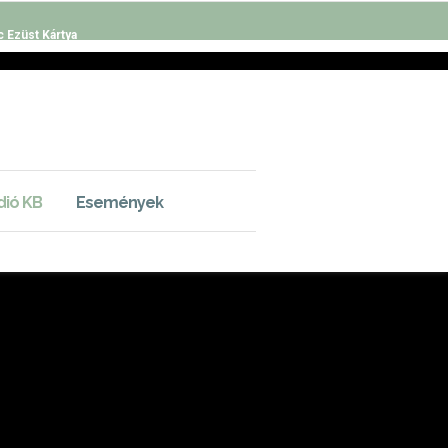
c Ezüst Kártya
dió KB
Események