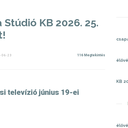
 Stúdió KB 2026. 25.
t!
csap
116 Megtekintés
-06-23
élővé
KB 20
si televízió június 19-ei
élővé