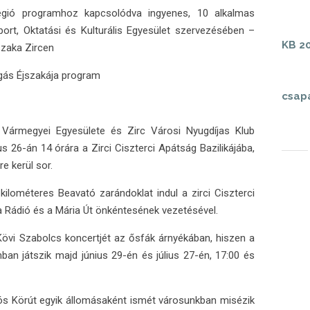
gió programhoz kapcsolódva ingyenes, 10 alkalmas
port, Oktatási és Kulturális Egyesület szervezésében –
KB 20
szaka Zircen
gás Éjszakája program
csap
Vármegyei Egyesülete és Zirc Városi Nyugdíjas Klub
us 26-án 14 órára a Zirci Ciszterci Apátság Bazilikájába,
e kerül sor.
kilométeres Beavató zarándoklat indul a zirci Ciszterci
a Rádió és a Mária Út önkéntesének vezetésével.
 Kövi Szabolcs koncertjét az ősfák árnyékában, hiszen a
an játszik majd június 29-én és július 27-én, 17:00 és
ziós Körút egyik állomásaként ismét városunkban misézik