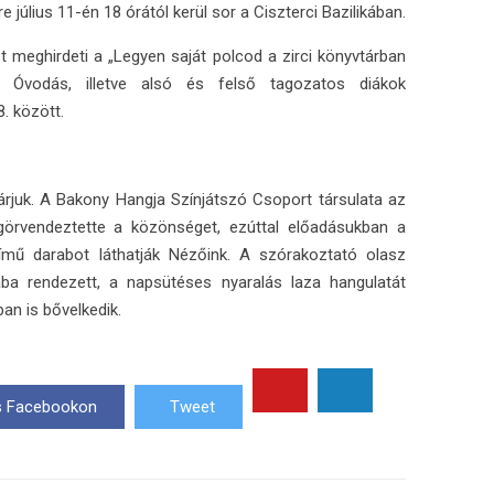
július 11-én 18 órától kerül sor a Ciszterci Bazilikában.
t meghirdeti a „Legyen saját polcod a zirci könyvtárban
t! Óvodás, illetve alsó és felső tagozatos diákok
. között.
zárjuk. A Bakony Hangja Színjátszó Csoport társulata az
görvendeztette a közönséget, ezúttal előadásukban a
ímű darabot láthatják Nézőink. A szórakoztató olasz
a rendezett, a napsütéses nyaralás laza hangulatát
an is bővelkedik.
 Facebookon
Tweet