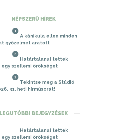
NÉPSZERŰ HÍREK
1
A kánikula ellen minden
at győzelmet aratott
2
Határtalanul tettek
 egy szellemi örökséget
3
Tekintse meg a Stúdió
26. 31. heti hírműsorát!
LEGUTÓBBI BEJEGYZÉSEK
Határtalanul tettek
 egy szellemi örökséget