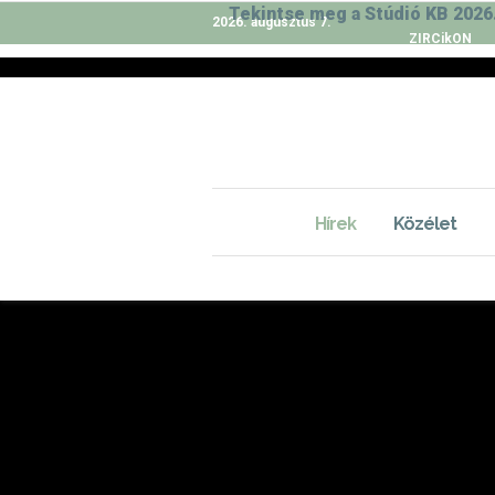
Tekintse meg a Stúdió KB 2026.
2026. augusztus 7.
ZIRCikON
Hírek
Közélet