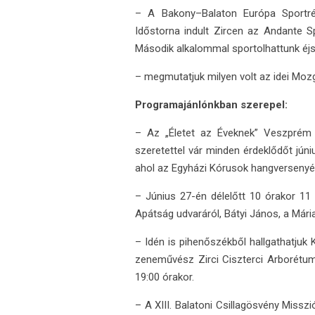
– A Bakony–Balaton Európa Sportré
Időstorna indult Zircen az Andante S
Második alkalommal sportolhattunk éj
– megmutatjuk milyen volt az idei Moz
Programajánlónkban szerepel:
– Az „Életet az Éveknek” Veszprém 
szeretettel vár minden érdeklődőt júni
ahol az Egyházi Kórusok hangversenyér
– Június 27-én délelőtt 10 órakor 11 
Apátság udvaráról, Bátyi János, a Mári
– Idén is pihenőszékből hallgathatjuk
zeneművész Zirci Ciszterci Arborétumb
19:00 órakor.
– A XIII. Balatoni Csillagösvény Miss