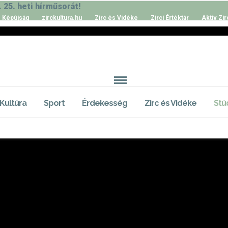
 25. heti hírműsorát!
Képújság
zirckultura.hu
Zirc és Vidéke
Zirci Értéktár
Aktív Zir
Kultúra
Sport
Érdekesség
Zirc és Vidéke
Stú