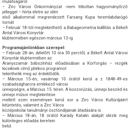
mulatságáról
– Zirc Városi Önkormányzat -nem titkoltan hagyományőrző
jelleggel – hívta életre az idén
első alkalommal megrendezett Farsang Kupa teremlabdarúgó
tornát
– Február 18-tól megtekinthető a Babageometria kiállítás a Békefi
Antal Városi Könyvtár
klubtermében egészen március 13-ig
Programajánlónkban szerepel:
– Február 28-án, délelőtt 10 óra 30 perctől, a Békefi Antal Városi
Könyvtár klubtermében az
Aranyszamár bábszínház előadásában a Körforgás – rezgék
kicsiknek című játékos programot
tekinthetik meg az érdeklődők.
– Március 15-én, vasárnap 10 órától kerül a z 1848-49-es
szabadságharcra emlékező városi
ünnepségre, a Március 15. téren. A koszorúzás, ünnepi beszéd és
ünnepi műsor megtekintése
mellett ezen eseményen kerül sor a Zirc Város Kultúrájáért
kitüntetés, valamint a Zirc Város
középiskolai tanulmányi ösztöndíjainak átadására is.
– Március 18-án, 18 órától Karády Katalin alakját idézik meg
különleges előadás keretein
belül.