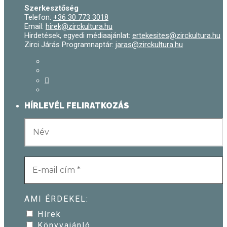
Szerkesztőség
Telefon:
+36 30 773 3018
Email:
hirek@zirckultura.hu
Hirdetések, egyedi médiaajánlat:
ertekesites@zirckultura.hu
Zirci Járás Programnaptár:
jaras@zirckultura.hu
HÍRLEVÉL FELIRATKOZÁS
AMI ÉRDEKEL:
Hírek
Könyvajánló