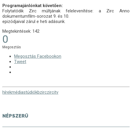
Programajánlónkat követően:
Folytatódik Zirc múltjának felelevenítése: a Zirc Anno
dokumentumfilm-sorozat 9. és 10.
epizódjaival zárul e heti adásunk.
Megtekintések:
142
0
Megosztás
Megosztás Facebookon
Tweet
hírek
média
stúdiókb
zirc
zircitv
NÉPSZERŰ