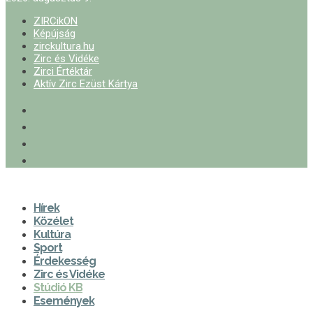
ZIRCikON
Képújság
zirckultura.hu
Zirc és Vidéke
Zirci Értéktár
Aktív Zirc Ezüst Kártya
Hírek
Közélet
Kultúra
Sport
Érdekesség
Zirc és Vidéke
Stúdió KB
Események