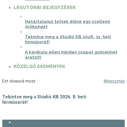
LEGUTÓBBI BEJEGYZÉSEK
Határtalanul tettek élővé egy szellemi
örökséget
Tekintse meg a Stúdió KB 2026. 31. heti
hírműsorát!
A kánikula ellen minden csapat győzelmet
aratott
KÖZELGŐ ESEMÉNYEK
Ezt olvasod most:
Megosztás
Tekintse meg a Stúdió KB 2026. 8. heti
hírműsorát!