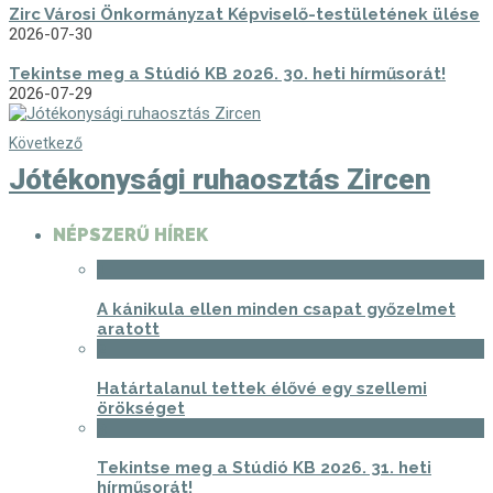
Zirc Városi Önkormányzat Képviselő-testületének ülése
2026-07-30
Tekintse meg a Stúdió KB 2026. 30. heti hírműsorát!
2026-07-29
Következő
Jótékonysági ruhaosztás Zircen
NÉPSZERŰ HÍREK
1
A kánikula ellen minden csapat győzelmet
aratott
2
Határtalanul tettek élővé egy szellemi
örökséget
3
Tekintse meg a Stúdió KB 2026. 31. heti
hírműsorát!