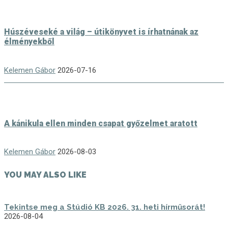
Húszéveseké a világ – útikönyvet is írhatnának az
élményekből
Kelemen Gábor
2026-07-16
A kánikula ellen minden csapat győzelmet aratott
Kelemen Gábor
2026-08-03
YOU MAY ALSO LIKE
Tekintse meg a Stúdió KB 2026. 31. heti hírműsorát!
2026-08-04