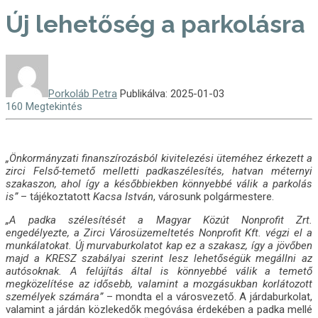
Új lehetőség a parkolásra
Porkoláb Petra
Publikálva: 2025-01-03
160 Megtekintés
„Önkormányzati finanszírozásból kivitelezési üteméhez érkezett a
zirci Felső-temető melletti padkaszélesítés,
hatvan méternyi
szakaszon, ahol így a későbbiekben könnyebbé válik a parkolás
is”
– tájékoztatott
Kacsa István
, városunk polgármestere.
„A padka szélesítését a Magyar Közút Nonprofit Zrt.
engedélyezte, a Zirci Városüzemeltetés Nonprofit Kft. végzi el a
munkálatokat. Új murvaburkolatot kap ez a szakasz, így a jövőben
majd a KRESZ szabályai szerint lesz lehetőségük megállni az
autósoknak. A felújítás által is könnyebbé válik a temető
megközelítése az idősebb, valamint a mozgásukban korlátozott
személyek számára”
– mondta el a városvezető. A járdaburkolat,
valamint a járdán közlekedők megóvása érdekében a padka mellé