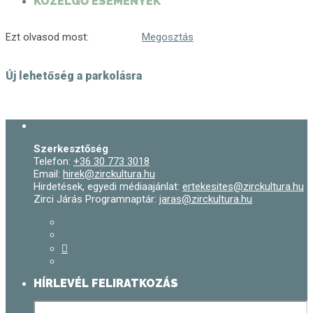
KÖZELGŐ ESEMÉNYEK
Ezt olvasod most:
Megosztás
Új lehetőség a parkolásra
Szerkesztőség
Telefon:
+36 30 773 3018
Email:
hirek@zirckultura.hu
Hirdetések, egyedi médiaajánlat:
ertekesites@zirckultura.hu
Zirci Járás Programnaptár:
jaras@zirckultura.hu
HÍRLEVÉL FELIRATKOZÁS