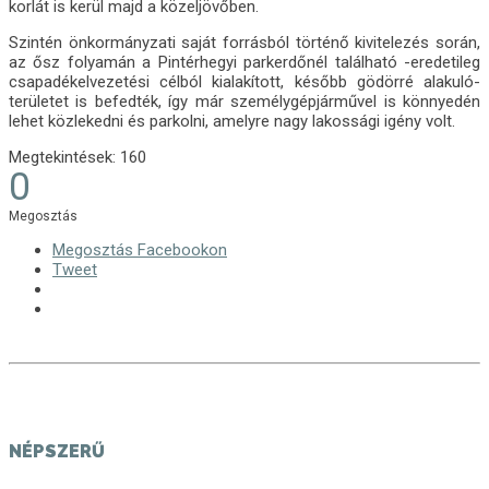
korlát is kerül majd a közeljövőben.
Szintén önkormányzati saját forrásból történő kivitelezés során,
az ősz folyamán a Pintérhegyi parkerdőnél található -eredetileg
csapadékelvezetési célból kialakított, később gödörré alakuló-
területet is befedték, így már személygépjárművel is könnyedén
lehet közlekedni és parkolni, amelyre nagy lakossági igény volt.
Megtekintések:
160
0
Megosztás
Megosztás Facebookon
Tweet
NÉPSZERŰ