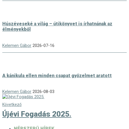
Húszéveseké a világ – útikönyvet is írhatnának az
élményekből
Kelemen Gábor
2026-07-16
A kánikula ellen minden csapat győzelmet aratott
Kelemen Gábor
2026-08-03
Következő
Újévi Fogadás 2025.
NÉPSZERŰ HÍREK