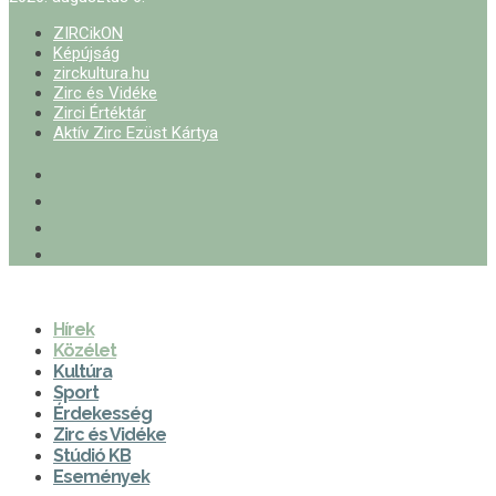
ZIRCikON
Képújság
zirckultura.hu
Zirc és Vidéke
Zirci Értéktár
Aktív Zirc Ezüst Kártya
Hírek
Közélet
Kultúra
Sport
Érdekesség
Zirc és Vidéke
Stúdió KB
Események