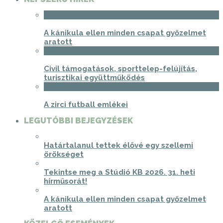
1
A kánikula ellen minden csapat győzelmet
aratott
2
Civil támogatások, sporttelep-felújítás,
turisztikai együttműködés
3
A zirci futball emlékei
LEGUTÓBBI BEJEGYZÉSEK
Határtalanul tettek élővé egy szellemi
örökséget
Tekintse meg a Stúdió KB 2026. 31. heti
hírműsorát!
A kánikula ellen minden csapat győzelmet
aratott