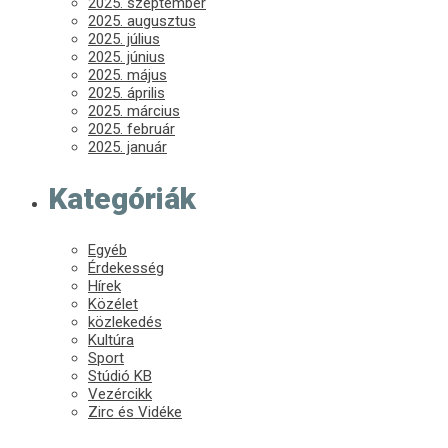
2025. szeptember
2025. augusztus
2025. július
2025. június
2025. május
2025. április
2025. március
2025. február
2025. január
Kategóriák
Egyéb
Érdekesség
Hírek
Közélet
közlekedés
Kultúra
Sport
Stúdió KB
Vezércikk
Zirc és Vidéke