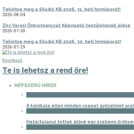
Tekintse meg a Stúdió KB 2026. 31. heti hírműsorát!
2026-08-04
Zirc Városi Önkormányzat Képviselő-testületének ülése
2026-07-30
Tekintse meg a Stúdió KB 2026. 30. heti hírműsorát!
2026-07-29
Következő
Te is lehetsz a rend őre!
NÉPSZERŰ HÍREK
1
A kánikula ellen minden csapat győzelmet ara
2
Határtalanul tettek élővé egy szellemi öröksé
3