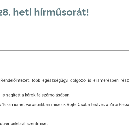
8. heti hírműsorát!
Rendelőintézet, több egészségügyi dolgozó is elismerésben rész
n is segített a károk felszámolásában.
s 16-án ismét városunkban misézik Böjte Csaba testvér, a Zirci Plébá
estvér celebrál szentmisét