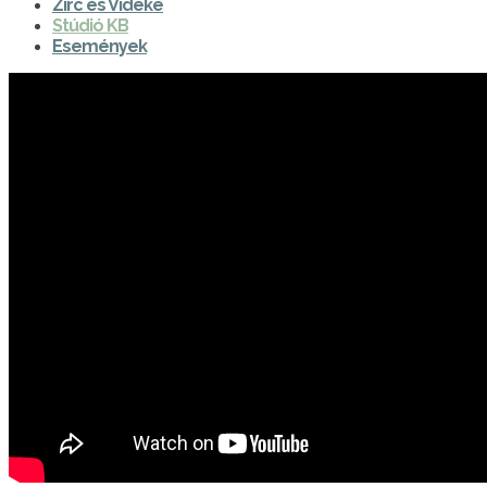
Zirc és Vidéke
Stúdió KB
Események