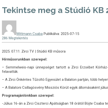
Tekintse meg a Stúdió KB 2
Wittmann Csaba
Publikálva: 2025-07-15
286 Megtekintés
2025. 07.11. Zirci TV | Stúdió KB műsora
Hírműsorunkban szerepel:
– Semmelweis-napi ünnepséget tartott a Zirci Erzsébet Kórház-
felavatták.
– A Zirci Önkéntes Tűzoltó Egyesület a Balaton partján, több helye
– A Balatoni Csillagösvény Missziós Körút egyik állomásaként júliu
Programajánlónkban szerepel:
-Július 16-án a Zirci Ciszterci Apátságban 18 órától Böjte Csaba t