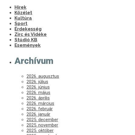
Hírek
Közélet
Kultúra
Sport
Érdekesség
Zirc és Vidéke
Stúdió KB
Események
Archívum
2026. augusztus
2026. július
2026. június
2026. május
2026. április
2026. március
2026. február
2026. január
2025. december
2025. november
2025. október