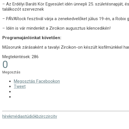
– Az Erdélyi Baráti Kör Egyesület idén ünnepli 25. születésnapját, é
találkozót szerveznek
– PÁVARock fesztivál várja a zenekedvelőket július 19-én, a Robix 
– Idén is vár mindenkit a Zircikon augusztus kilencedikén!
Programajánlónkat követően:
Műsorunk zárásaként a tavalyi Zircikon-on készült kisfilmünkkel ha
Megtekintések:
286
0
Megosztás
Megosztás Facebookon
Tweet
hírek
média
stúdiókb
zirc
zircitv