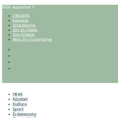
2026. augusztus 7.
ZIRCikON
Képújság
zirckultura.hu
Zirc és Vidéke
Zirci Értéktár
Aktív Zirc Ezüst Kártya
Hírek
Közélet
Kultúra
Sport
Érdekesség