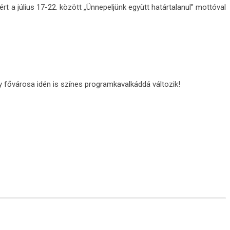
ért a július 17-22. között „Ünnepeljünk együtt határtalanul” mottóval
ny fővárosa idén is színes programkavalkáddá változik!