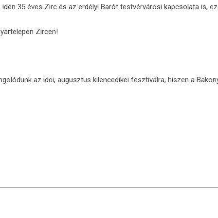
s idén 35 éves Zirc és az erdélyi Barót testvérvárosi kapcsolata is, ez
gyártelepen Zircen!
ngolódunk az idei, augusztus kilencedikei fesztiválra, hiszen a Bako