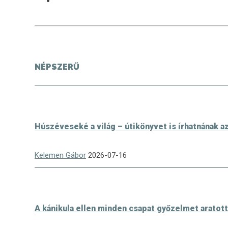
NÉPSZERŰ
Húszéveseké a világ – útikönyvet is írhatnának 
Kelemen Gábor
2026-07-16
A kánikula ellen minden csapat győzelmet aratott