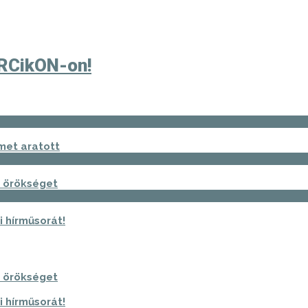
IRCikON-on!
met aratott
i örökséget
i hírműsorát!
i örökséget
i hírműsorát!