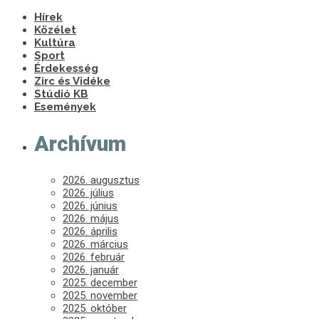
Hírek
Közélet
Kultúra
Sport
Érdekesség
Zirc és Vidéke
Stúdió KB
Események
Archívum
2026. augusztus
2026. július
2026. június
2026. május
2026. április
2026. március
2026. február
2026. január
2025. december
2025. november
2025. október