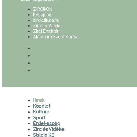
ZIRCikON
Képújság
zirckultura.hu
Zirc és Vidéke
Zirci Értéktár
Aktív Zirc Ezüst Kártya
Hírek
Közélet
Kultúra
Sport
Érdekesség
Zirc és Vidéke
Stúdió KB