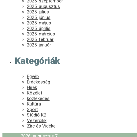
2025. szeptember
2025. augusztus
2025. július
2025. június
2025. május
2025. április
2025. március
2025. február
2025. január
Kategóriák
Egyéb
Érdekesség
Hírek
Közélet
közlekedés
Kultúra
Sport
Stúdió KB
Vezércikk
Zirc és Vidéke
2026. augusztus 7.