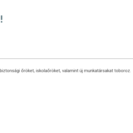
!
ztonsági őröket, iskolaőröket, valamint új munkatársakat toboroz