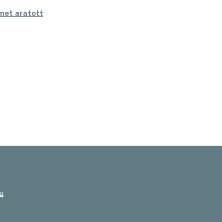
met aratott
hu