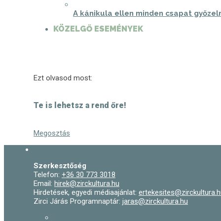
A kánikula ellen minden csapat győzel
KÖZELGŐ ESEMÉNYEK
Ezt olvasod most:
Te is lehetsz a rend őre!
Megosztás
Szerkesztőség
Telefon:
+36 30 773 3018
Email:
hirek@zirckultura.hu
Hirdetések, egyedi médiaajánlat:
ertekesites@zirckultura.
Zirci Járás Programnaptár:
jaras@zirckultura.hu