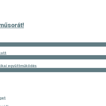
rműsorát!
tott
ztikai együttműködés
get