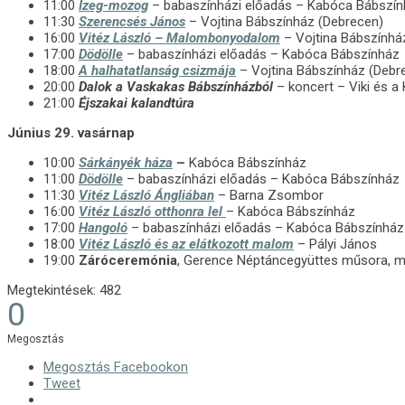
11:00
Izeg-mozog
– babaszínházi előadás – Kabóca Bábszí
11:30
Szerencsés János
– Vojtina Bábszínház (Debrecen)
16:00
Vitéz László – Malombonyodalom
– Vojtina Bábszínhá
17:00
Dödölle
– babaszínházi előadás – Kabóca Bábszínház
18:00
A halhatatlanság csizmája
– Vojtina Bábszínház (Debr
20:00
Dalok a Vaskakas Bábszínházból
– koncert – Viki és a
21:00
Éjszakai kalandtúra
Június 29. vasárnap
10:00
Sárkányék háza
–
Kabóca Bábszínház
11:00
Dödölle
– babaszínházi előadás – Kabóca Bábszínház
11:30
Vitéz László Ángliában
– Barna Zsombor
16:00
Vitéz László otthonra lel
– Kabóca Bábszínház
17:00
Hangoló
– babaszínházi előadás – Kabóca Bábszínház
18:00
Vitéz László és az elátkozott malom
– Pályi János
19:00
Záróceremónia
, Gerence Néptáncegyüttes műsora, ma
Megtekintések:
482
0
Megosztás
Megosztás Facebookon
Tweet