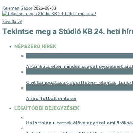
Kelemen Gábor
2026-08-03
Következő
Tekintse meg a Stúdió KB 24. heti hí
NÉPSZERŰ HÍREK
1
A kánikula ellen minden csapat győzelmet ara
2
Civil támogatások, sporttelep-felújítás, turis
3
A zirci futball emlékei
LEGUTÓBBI BEJEGYZÉSEK
Határtalanul tettek élővé egy szellemi öröksé