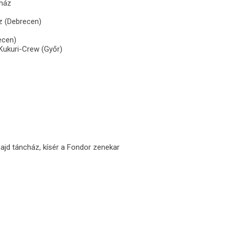
nház
z (Debrecen)
ecen)
 Kukuri-Crew (Győr)
jd táncház, kísér a Fondor zenekar