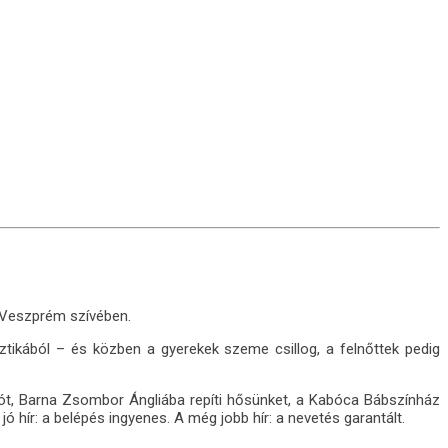
 Veszprém szívében.
ztikából – és közben a gyerekek szeme csillog, a felnőttek pedig
lót, Barna Zsombor Ángliába repíti hősünket, a Kabóca Bábszínház
jó hír: a belépés ingyenes. A még jobb hír: a nevetés garantált.