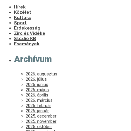
Hírek
Közélet
Kultúra
Sport
Érdekesség
Zirc és Vidéke
Stúdió KB
Események
Archívum
2026. augusztus
2026. július
2026. június
2026. május
2026. április
2026. március
2026. február
2026. január
2025. december
2025. november
2025. október