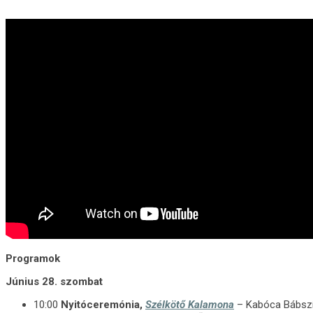
Programok
Június 28. szombat
10:00
Nyitóceremónia,
Szélkötő Kalamona
– Kabóca Bábsz