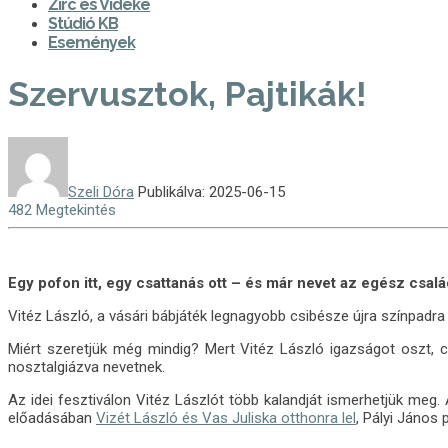
Zirc és Vidéke
Stúdió KB
Események
Szervusztok, Pajtikák!
Szeli Dóra
Publikálva: 2025-06-15
482 Megtekintés
Egy pofon itt, egy csattanás ott – és már nevet az egész csalá
Vitéz László, a vásári bábjáték legnagyobb csibésze újra színpadra
Miért szeretjük még mindig? Mert Vitéz László igazságot oszt, c
nosztalgiázva nevetnek.
Az idei fesztiválon Vitéz Lászlót több kalandját ismerhetjük me
előadásában
Vizét László és Vas Juliska otthonra lel
, Pályi János 