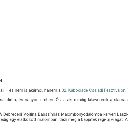
d.
 áll – és nem is akárhol, hanem a
32. Kabóciádé Családi Fesztiválon
,
salafinta, és nagyon emberi. Ő az, aki mindig kikeveredik a slamas
g. A Debreceni Vojtina Bábszínház Malombonyodalomba kerveri Lász
pedig egy elátkozott malomban idézi meg a bábjáték régi-új világát. A 