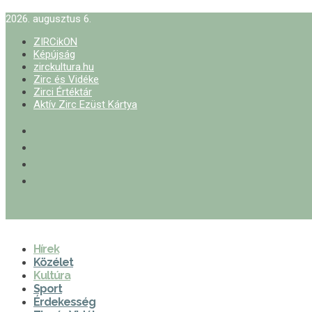
2026. augusztus 6.
ZIRCikON
Képújság
zirckultura.hu
Zirc és Vidéke
Zirci Értéktár
Aktív Zirc Ezüst Kártya
Hírek
Közélet
Kultúra
Sport
Érdekesség