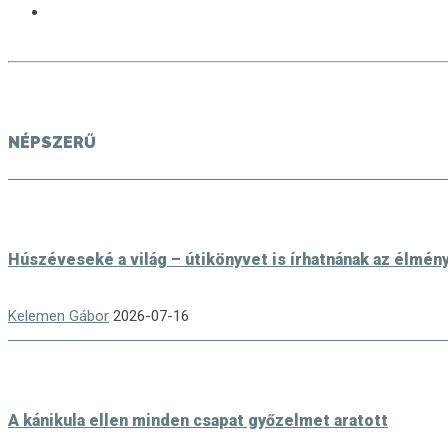
NÉPSZERŰ
Húszéveseké a világ – útikönyvet is írhatnának az élmén
Kelemen Gábor
2026-07-16
A kánikula ellen minden csapat győzelmet aratott