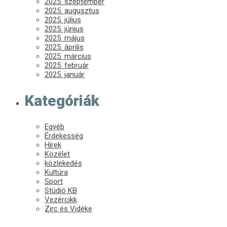
2025. szeptember
2025. augusztus
2025. július
2025. június
2025. május
2025. április
2025. március
2025. február
2025. január
Kategóriák
Egyéb
Érdekesség
Hírek
Közélet
közlekedés
Kultúra
Sport
Stúdió KB
Vezércikk
Zirc és Vidéke