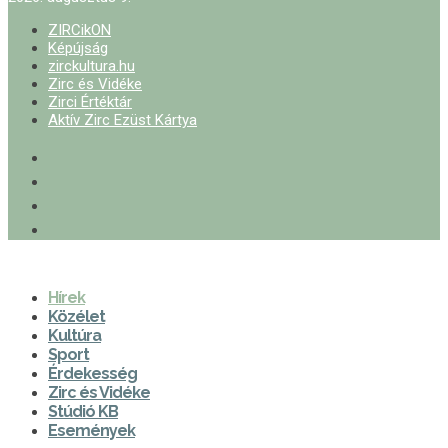
ZIRCikON
Képújság
zirckultura.hu
Zirc és Vidéke
Zirci Értéktár
Aktív Zirc Ezüst Kártya
Hírek
Közélet
Kultúra
Sport
Érdekesség
Zirc és Vidéke
Stúdió KB
Események