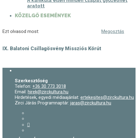
A kánikula ellen minden csapat győzelmet
aratott
KÖZELGŐ ESEMÉNYEK
Ezt olvasod most:
Megosztás
IX. Balatoni Csillagösvény Missziós Körút
Szerkesztőség
Telefon:
+36 30 773 3018
Email:
hirek@zirckultura.hu
Hirdetések, egyedi médiaajánlat:
ertekesites@zirckultura.hu
Zirci Járás Programnaptár:
jaras@zirckultura.hu