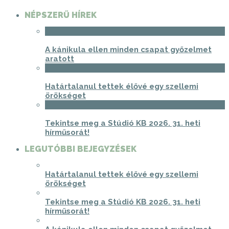
NÉPSZERŰ HÍREK
1
A kánikula ellen minden csapat győzelmet
aratott
2
Határtalanul tettek élővé egy szellemi
örökséget
3
Tekintse meg a Stúdió KB 2026. 31. heti
hírműsorát!
LEGUTÓBBI BEJEGYZÉSEK
Határtalanul tettek élővé egy szellemi
örökséget
Tekintse meg a Stúdió KB 2026. 31. heti
hírműsorát!