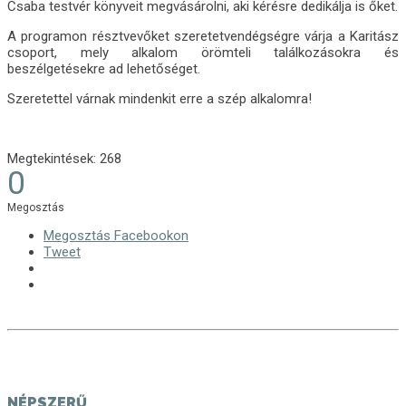
Csaba testvér könyveit megvásárolni, aki kérésre dedikálja is őket.
A programon résztvevőket szeretetvendégségre várja a Karitász
csoport, mely alkalom örömteli találkozásokra és
beszélgetésekre ad lehetőséget.
Szeretettel várnak mindenkit erre a szép alkalomra!
Megtekintések:
268
0
Megosztás
Megosztás Facebookon
Tweet
NÉPSZERŰ