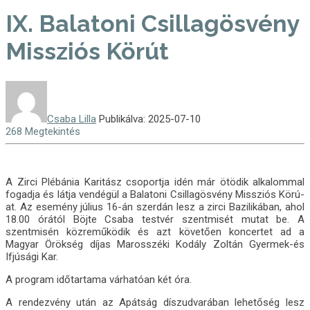
IX. Balatoni Csillagösvény
Missziós Körút
Csaba Lilla
Publikálva: 2025-07-10
268 Megtekintés
A Zirci Plébánia Karitász csoportja idén már ötödik alkalommal
fogadja és látja vendégül a Balatoni Csillagösvény Missziós Körú-
at. Az esemény július 16-án szerdán lesz a zirci Bazilikában, ahol
18.00 órától Böjte Csaba testvér szentmisét mutat be. A
szentmisén közreműködik és azt követően koncertet ad a
Magyar Örökség díjas Marosszéki Kodály Zoltán Gyermek-és
Ifjúsági Kar.
A program időtartama várhatóan két óra.
A rendezvény után az Apátság díszudvarában lehetőség lesz