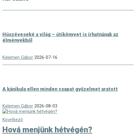
Húszéveseké a világ – útikönyvet is írhatnának az
élményekből
Kelemen Gábor
2026-07-16
A kánikula ellen minden csapat győzelmet aratott
Kelemen Gábor
2026-08-03
Következő
Hová menjünk hétvégén?