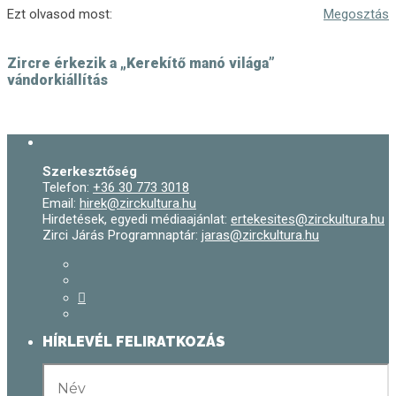
Ezt olvasod most:
Megosztás
Zircre érkezik a „Kerekítő manó világa”
vándorkiállítás
Szerkesztőség
Telefon:
+36 30 773 3018
Email:
hirek@zirckultura.hu
Hirdetések, egyedi médiaajánlat:
ertekesites@zirckultura.hu
Zirci Járás Programnaptár:
jaras@zirckultura.hu
HÍRLEVÉL FELIRATKOZÁS