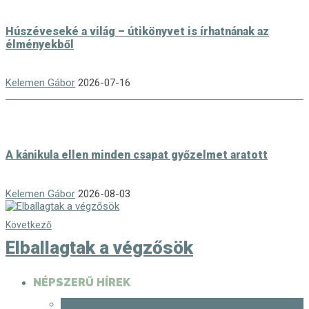
Húszéveseké a világ – útikönyvet is írhatnának az
élményekből
Kelemen Gábor
2026-07-16
A kánikula ellen minden csapat győzelmet aratott
Kelemen Gábor
2026-08-03
Következő
Elballagtak a végzősök
NÉPSZERŰ HÍREK
1