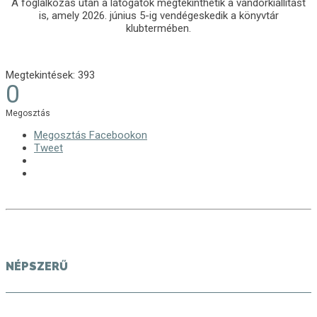
A foglalkozás után a látogatók megtekinthetik a vándorkiállítást
is, amely 2026. június 5-ig vendégeskedik a könyvtár
klubtermében.
Megtekintések:
393
0
Megosztás
Megosztás Facebookon
Tweet
NÉPSZERŰ