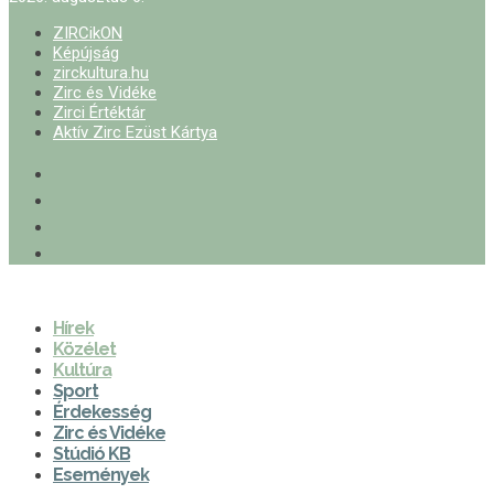
ZIRCikON
Képújság
zirckultura.hu
Zirc és Vidéke
Zirci Értéktár
Aktív Zirc Ezüst Kártya
Hírek
Közélet
Kultúra
Sport
Érdekesség
Zirc és Vidéke
Stúdió KB
Események