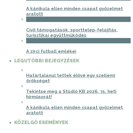
A kánikula ellen minden csapat győzelmet
aratott
2
Civil támogatások, sporttelep-felújítás,
turisztikai együttműködés
3
A zirci futball emlékei
LEGUTÓBBI BEJEGYZÉSEK
Határtalanul tettek élővé egy szellemi
örökséget
Tekintse meg a Stúdió KB 2026. 31. heti
hírműsorát!
A kánikula ellen minden csapat győzelmet
aratott
KÖZELGŐ ESEMÉNYEK