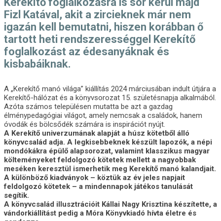
Kerekítő foglalkozásra is sor kerül majd
Fizl Katával, akit a zircieknek már nem
igazán kell bemutatni, hiszen korábban ő
tartott heti rendszerességgel Kerekítő
foglalkozást az édesanyáknak és
kisbabáiknak.
A „Kerekítő manó világa” kiállítás 2024 márciusában indult útjára a
Kerekítő-hálózat és a könyvsorozat 15. születésnapja alkalmából.
Azóta számos településen mutatta be azt a gazdag
élménypedagógiai világot, amely nemcsak a családok, hanem
óvodák és bölcsődék számára is inspirációt nyújt.
A Kerekítő univerzumának alapját a húsz kötetből álló
könyvcsalád adja. A legkisebbeknek készült lapozók, a népi
mondókákra épülő alapsorozat, valamint klasszikus magyar
költeményeket feldolgozó kötetek mellett a nagyobbak
meséken keresztül ismerhetik meg Kerekítő manó kalandjait.
A különböző kiadványok – köztük az év jeles napjait
feldolgozó kötetek – a mindennapok játékos tanulását
segítik.
A könyvcsalád illusztrációit Kállai Nagy Krisztina készítette, a
vándorkiállítást pedig a Móra Könyvkiadó hívta életre és