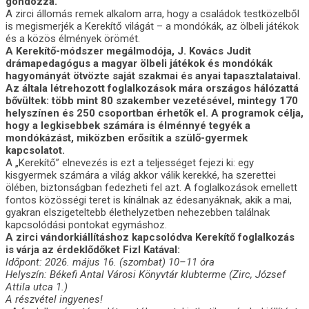
gondozza.
A zirci állomás remek alkalom arra, hogy a családok testközelből
is megismerjék a Kerekítő világát – a mondókák, az ölbeli játékok
és a közös élmények örömét.
A Kerekítő-módszer megálmodója, J. Kovács Judit
drámapedagógus a magyar ölbeli játékok és mondókák
hagyományát ötvözte saját szakmai és anyai tapasztalataival.
Az általa létrehozott foglalkozások mára országos hálózattá
bővültek: több mint 80 szakember vezetésével, mintegy 170
helyszínen és 250 csoportban érhetők el.
A programok célja,
hogy a legkisebbek számára is élménnyé tegyék a
mondókázást, miközben erősítik a szülő-gyermek
kapcsolatot.
A „Kerekítő” elnevezés is ezt a teljességet fejezi ki: egy
kisgyermek számára a világ akkor válik kerekké, ha szerettei
ölében, biztonságban fedezheti fel azt. A foglalkozások emellett
fontos közösségi teret is kínálnak az édesanyáknak, akik a mai,
gyakran elszigeteltebb élethelyzetben nehezebben találnak
kapcsolódási pontokat egymáshoz.
A zirci vándorkiállításhoz kapcsolódva Kerekítő foglalkozás
is várja az érdeklődőket Fizl Katával:
Időpont: 2026. május 16. (szombat) 10–11 óra
Helyszín: Békefi Antal Városi Könyvtár klubterme (Zirc, József
Attila utca 1.)
A részvétel ingyenes!