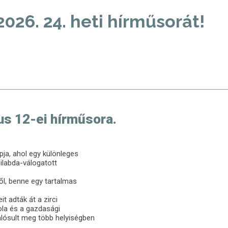
026. 24. heti hírműsorát!
ius 12-ei hírműsora.
ja, ahol egy különleges
zilabda-válogatott
ől, benne egy tartalmas
t adták át a zirci
ola és a gazdasági
lósult meg több helyiségben