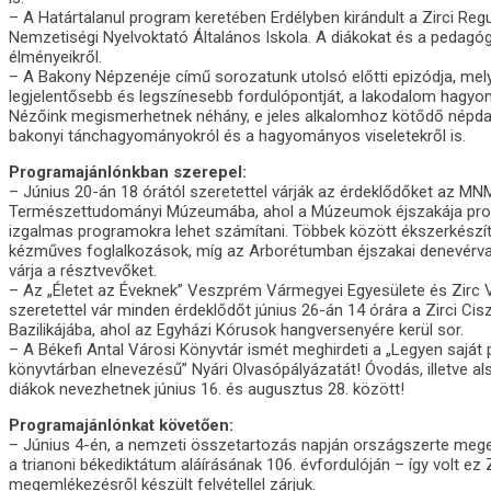
– A Határtalanul program keretében Erdélyben kirándult a Zirci Reg
Nemzetiségi Nyelvoktató Általános Iskola. A diákokat és a pedagóg
élményeikről.
– A Bakony Népzenéje című sorozatunk utolsó előtti epizódja, mely
legjelentősebb és legszínesebb fordulópontját, a lakodalom hagyom
Nézőink megismerhetnek néhány, e jeles alkalomhoz kötődő népdalt
bakonyi tánchagyományokról és a hagyományos viseletekről is.
Programajánlónkban szerepel:
– Június 20-án 18 órától szeretettel várják az érdeklődőket az 
Természettudományi Múzeumába, ahol a Múzeumok éjszakája pro
izgalmas programokra lehet számítani. Többek között ékszerkészítés
kézműves foglalkozások, míg az Arborétumban éjszakai denevérva
várja a résztvevőket.
– Az „Életet az Éveknek” Veszprém Vármegyei Egyesülete és Zirc V
szeretettel vár minden érdeklődőt június 26-án 14 órára a Zirci Cis
Bazilikájába, ahol az Egyházi Kórusok hangversenyére kerül sor.
– A Békefi Antal Városi Könyvtár ismét meghirdeti a „Legyen saját p
könyvtárban elnevezésű” Nyári Olvasópályázatát! Óvodás, illetve a
diákok nevezhetnek június 16. és augusztus 28. között!
Programajánlónkat követően:
– Június 4-én, a nemzeti összetartozás napján országszerte meg
a trianoni békediktátum aláírásának 106. évfordulóján – így volt ez 
megemlékezésről készült felvétellel zárjuk.