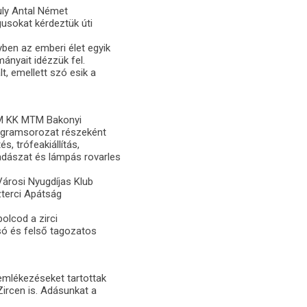
uly Antal Német
usokat kérdeztük úti
ben az emberi élet egyik
ányait idézzük fel.
, emellett szó esik a
MNM KK MTM Bakonyi
gramsorozat részeként
, trófeakiállítás,
dászat és lámpás rovarles
árosi Nyugdíjas Klub
zterci Apátság
olcod a zirci
lsó és felső tagozatos
emlékezéseket tartottak
Zircen is. Adásunkat a