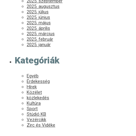
2025. szeptember
2025. augusztus
2025. július
2025. június
2025. május
2025. április
2025. március
2025. február
2025. január
Kategóriák
Egyéb
Érdekesség
Hírek
Közélet
közlekedés
Kultúra
Sport
Stúdió KB
Vezércikk
Zirc és Vidéke