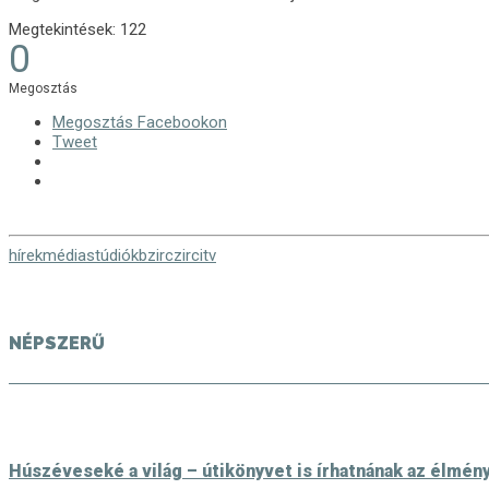
Megtekintések:
122
0
Megosztás
Megosztás Facebookon
Tweet
hírek
média
stúdiókb
zirc
zircitv
NÉPSZERŰ
Húszéveseké a világ – útikönyvet is írhatnának az élmén