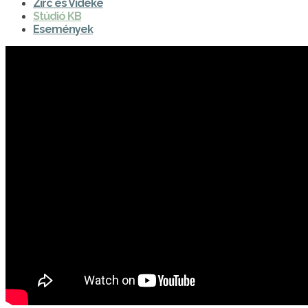
Zirc és Vidéke
Stúdió KB
Események