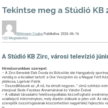
Tekintse meg a Stúdió KB 2
Wittmann Csaba
Publikálva: 2026-06-16
122 Megtekintés
A Stúdió KB Zirc, városi televízió jún
Hírműsorunkban szerepel:
– A Zirci Benedek Elek Óvoda és Bölcsőde idei Hangyaboly sportnap
vendég is a kicsikkel tartott: a One Veszprém és a Magyar Férfi Ké
játékosa, Ligetvári Patrik.
– Összeállításunk az „A nő, ha elmúlt negyven…” című színházi estr
interjúval: Bede-Fazekas Annamáriával és Vándor Évával.
– A vállalati társadalmi felelősségvállalás kézzelfogható eredményei
szakképző intézményben, mely átadón stábunk is jelen volt. Az isk
szereplők összefogásának köszönhetően nagyértékű fejlesztés va
is.