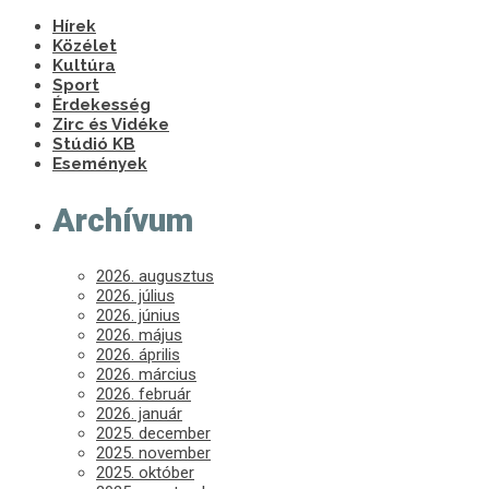
Hírek
Közélet
Kultúra
Sport
Érdekesség
Zirc és Vidéke
Stúdió KB
Események
Archívum
2026. augusztus
2026. július
2026. június
2026. május
2026. április
2026. március
2026. február
2026. január
2025. december
2025. november
2025. október