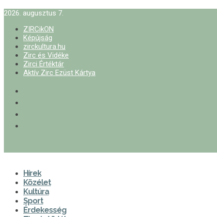
2026. augusztus 7.
ZIRCikON
Képújság
zirckultura.hu
Zirc és Vidéke
Zirci Értéktár
Aktív Zirc Ezüst Kártya
Hírek
Közélet
Kultúra
Sport
Érdekesség