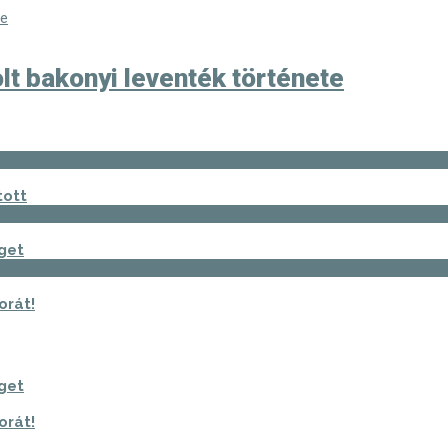
lt bakonyi leventék története
tott
get
orát!
get
orát!