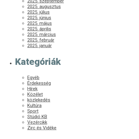
2025. szeptember
2025. augusztus
2025. július
2025. június
2025. május
2025. április
2025. március
2025. február
2025. január
Kategóriák
Egyéb
Érdekesség
Hírek
Közélet
közlekedés
Kultúra
Sport
Stúdió KB
Vezércikk
Zirc és Vidéke