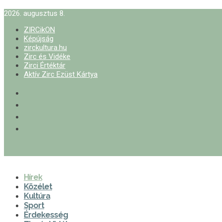
2026. augusztus 8.
ZIRCikON
Képújság
zirckultura.hu
Zirc és Vidéke
Zirci Értéktár
Aktív Zirc Ezüst Kártya
Hírek
Közélet
Kultúra
Sport
Érdekesség