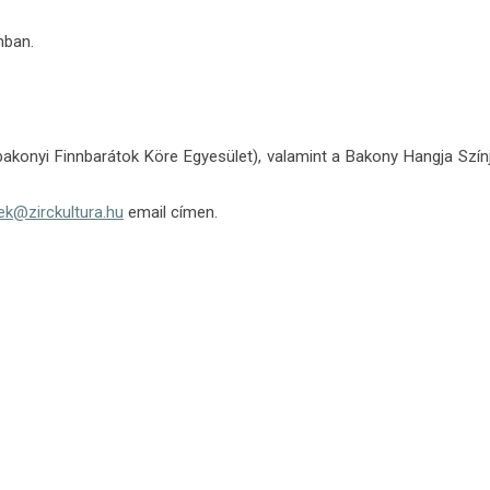
mban.
bakonyi Finnbarátok Köre Egyesület), valamint a Bakony Hangja Szín
rek@zirckultura.hu
email címen.