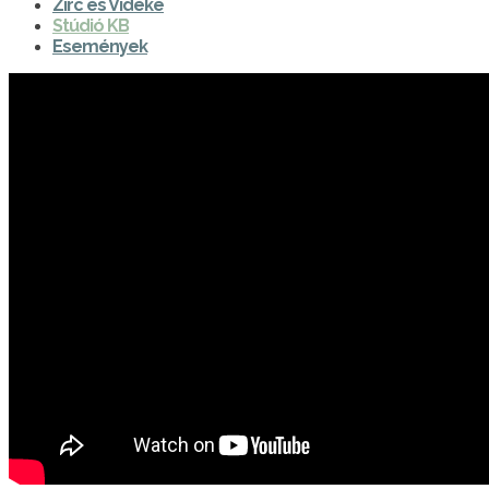
Zirc és Vidéke
Stúdió KB
Események