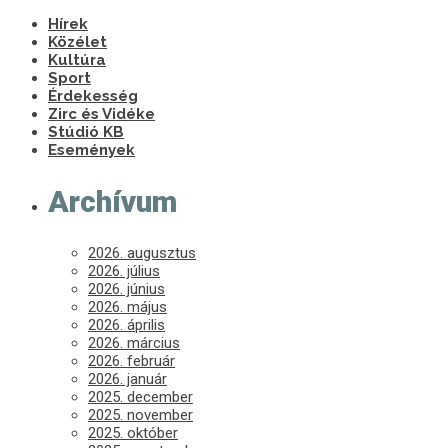
Hírek
Közélet
Kultúra
Sport
Érdekesség
Zirc és Vidéke
Stúdió KB
Események
Archívum
2026. augusztus
2026. július
2026. június
2026. május
2026. április
2026. március
2026. február
2026. január
2025. december
2025. november
2025. október