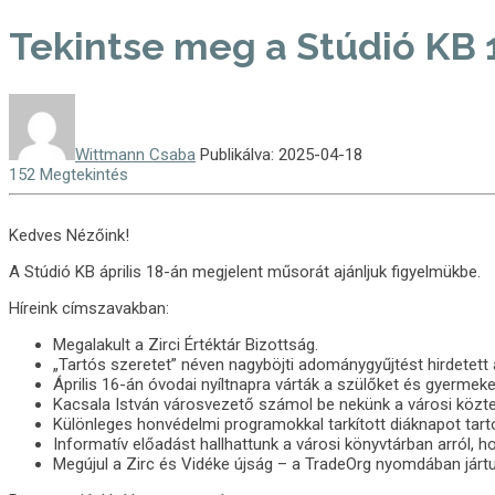
Tekintse meg a Stúdió KB 1
Wittmann Csaba
Publikálva: 2025-04-18
152 Megtekintés
Kedves Nézőink!
A Stúdió KB április 18-án megjelent műsorát ajánljuk figyelmükbe.
Híreink címszavakban:
Megalakult a Zirci Értéktár Bizottság.
„Tartós szeretet” néven nagyböjti adománygyűjtést hirdetett a
Április 16-án óvodai nyíltnapra várták a szülőket és gyermeke
Kacsala István városvezető számol be nekünk a városi közter
Különleges honvédelmi programokkal tarkított diáknapot ta
Informatív előadást hallhattunk a városi könyvtárban arról, 
Megújul a Zirc és Vidéke újság – a TradeOrg nyomdában jártu