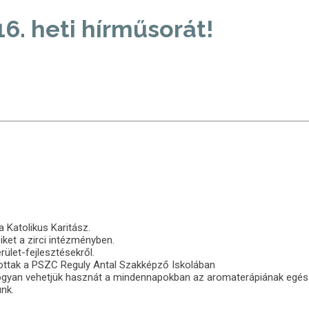
6. heti hírműsorát!
 Katolikus Karitász.
iket a zirci intézményben.
ület-fejlesztésekről.
rtottak a PSZC Reguly Antal Szakképző
Iskolában
hogyan vehetjük hasznát a
mindennapokban az aromaterápiának egé
nk.