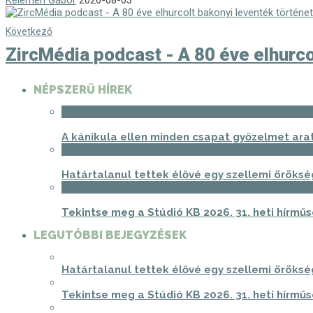
Kelemen Gábor
2026-08-03
Következő
ZircMédia podcast - A 80 éve elhurco
NÉPSZERŰ HÍREK
1
A kánikula ellen minden csapat győzelmet ara
2
Határtalanul tettek élővé egy szellemi öröksé
3
Tekintse meg a Stúdió KB 2026. 31. heti hírműs
LEGUTÓBBI BEJEGYZÉSEK
Határtalanul tettek élővé egy szellemi öröksé
Tekintse meg a Stúdió KB 2026. 31. heti hírműs