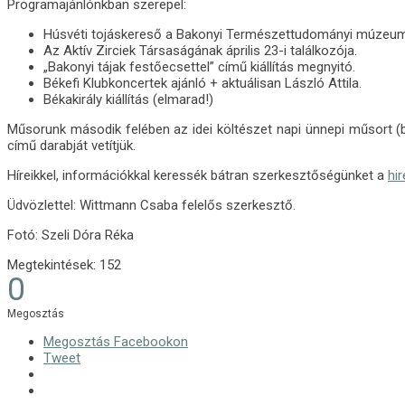
Programajánlónkban szerepel:
Húsvéti tojáskereső a Bakonyi Természettudományi múzeu
Az Aktív Zirciek Társaságának április 23-i találkozója.
„Bakonyi tájak festőecsettel” című kiállítás megnyitó.
Békefi Klubkoncertek ajánló + aktuálisan László Attila.
Békakirály kiállítás (elmarad!)
Műsorunk második felében az idei költészet napi ünnepi műsort (
című darabját vetítjük.
Híreikkel, információkkal keressék bátran szerkesztőségünket a
hi
Üdvözlettel: Wittmann Csaba felelős szerkesztő.
Fotó: Szeli Dóra Réka
Megtekintések:
152
0
Megosztás
Megosztás Facebookon
Tweet