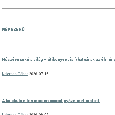
NÉPSZERŰ
Húszéveseké a világ – útikönyvet is írhatnának az élmén
Kelemen Gábor
2026-07-16
A kánikula ellen minden csapat győzelmet aratott