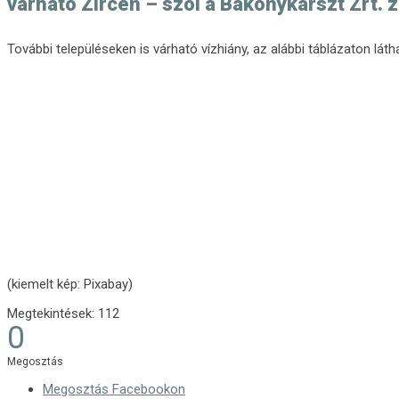
várható Zircen – szól a Bakonykarszt Zrt.
További településeken is várható vízhiány, az alábbi táblázaton lát
(kiemelt kép: Pixabay)
Megtekintések:
112
0
Megosztás
Megosztás Facebookon