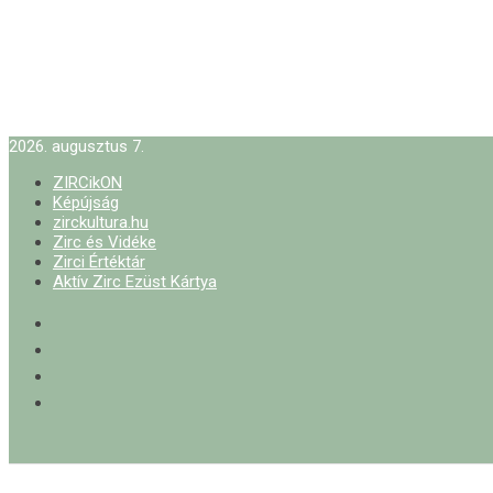
2026. augusztus 7.
ZIRCikON
Képújság
zirckultura.hu
Zirc és Vidéke
Zirci Értéktár
Aktív Zirc Ezüst Kártya