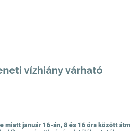
eti vízhiány várható
se miatt január 16-án, 8 és 16 óra között á