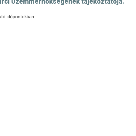
 zirci Üzemmérnökségének tájékoztatója.
ható időpontokban: