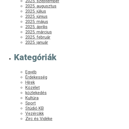
2025. szeptember
2025. augusztus
2025. július
2025. június
2025. május
2025. április
2025. március
2025. február
2025. január
Kategóriák
Egyéb
Érdekesség
Hírek
Közélet
közlekedés
Kultúra
Sport
Stúdió KB
Vezércikk
Zirc és Vidéke