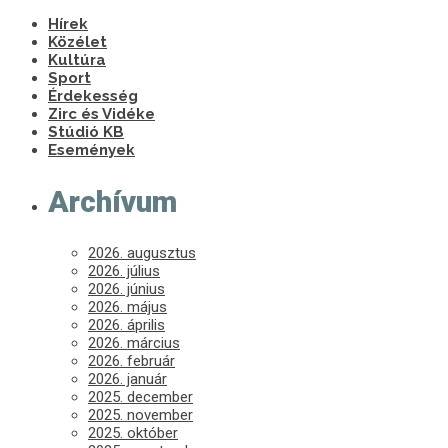
Hírek
Közélet
Kultúra
Sport
Érdekesség
Zirc és Vidéke
Stúdió KB
Események
Archívum
2026. augusztus
2026. július
2026. június
2026. május
2026. április
2026. március
2026. február
2026. január
2025. december
2025. november
2025. október