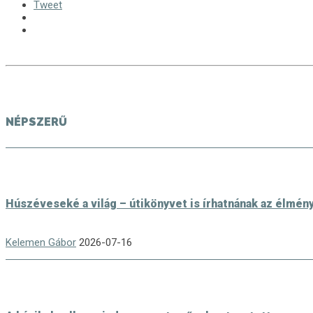
Tweet
NÉPSZERŰ
Húszéveseké a világ – útikönyvet is írhatnának az élmén
Kelemen Gábor
2026-07-16