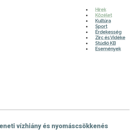
Hírek
Közélet
Kultúra
Sport
Érdekesség
Zirc és Vidéke
Stúdió KB
Események
tmeneti vízhiány és nyomáscsökkenés