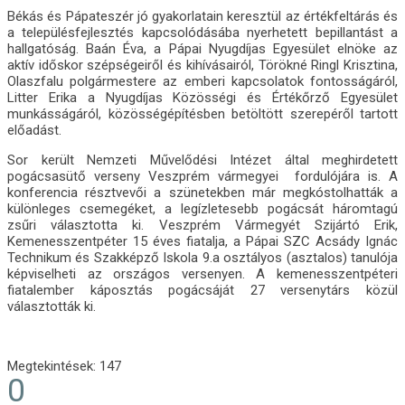
Békás és Pápateszér jó gyakorlatain keresztül az értékfeltárás és
a településfejlesztés kapcsolódásába nyerhetett bepillantást a
hallgatóság. Baán Éva, a Pápai Nyugdíjas Egyesület elnöke az
aktív időskor szépségeiről és kihívásairól, Törökné Ringl Krisztina,
Olaszfalu polgármestere az emberi kapcsolatok fontosságáról,
Litter Erika a Nyugdíjas Közösségi és Értékőrző Egyesület
munkásságáról, közösségépítésben betöltött szerepéről tartott
előadást.
Sor került Nemzeti Művelődési Intézet által meghirdetett
pogácsasütő verseny Veszprém vármegyei fordulójára is. A
konferencia résztvevői a szünetekben már megkóstolhatták a
különleges csemegéket, a legízletesebb pogácsát háromtagú
zsűri választotta ki. Veszprém Vármegyét Szijártó Erik,
Kemenesszentpéter 15 éves fiatalja, a Pápai SZC Acsády Ignác
Technikum és Szakképző Iskola 9.a osztályos (asztalos) tanulója
képviselheti az országos versenyen. A kemenesszentpéteri
fiatalember káposztás pogácsáját 27 versenytárs közül
választották ki.
Megtekintések:
147
0