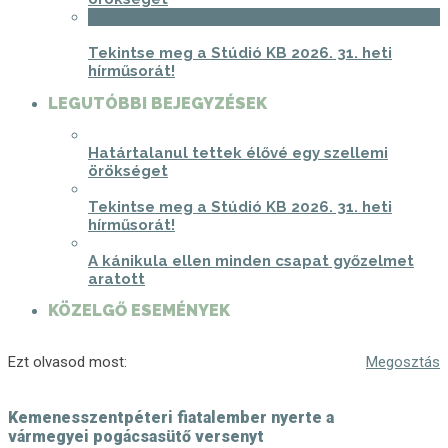
3
Tekintse meg a Stúdió KB 2026. 31. heti
hírműsorát!
LEGUTÓBBI BEJEGYZÉSEK
Határtalanul tettek élővé egy szellemi
örökséget
Tekintse meg a Stúdió KB 2026. 31. heti
hírműsorát!
A kánikula ellen minden csapat győzelmet
aratott
KÖZELGŐ ESEMÉNYEK
Ezt olvasod most:
Megosztás
Kemenesszentpéteri fiatalember nyerte a
vármegyei pogácsasütő versenyt