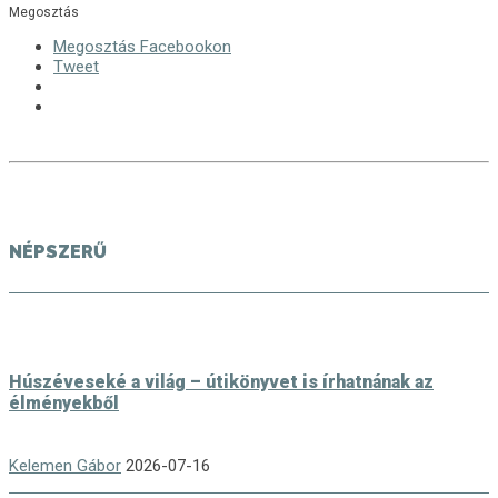
Megosztás
Megosztás Facebookon
Tweet
NÉPSZERŰ
Húszéveseké a világ – útikönyvet is írhatnának az
élményekből
Kelemen Gábor
2026-07-16