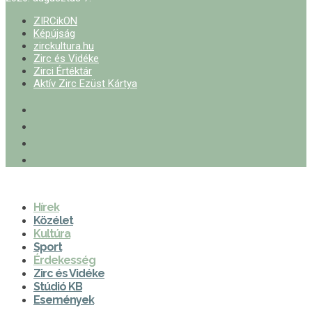
ZIRCikON
Képújság
zirckultura.hu
Zirc és Vidéke
Zirci Értéktár
Aktív Zirc Ezüst Kártya
Hírek
Közélet
Kultúra
Sport
Érdekesség
Zirc és Vidéke
Stúdió KB
Események