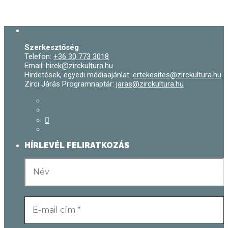
Szerkesztőség
Telefon:
+36 30 773 3018
Email:
hirek@zirckultura.hu
Hirdetések, egyedi médiaajánlat:
ertekesites@zirckultura.hu
Zirci Járás Programnaptár:
jaras@zirckultura.hu
HÍRLEVÉL FELIRATKOZÁS