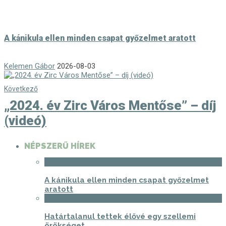
A kánikula ellen minden csapat győzelmet aratott
Kelemen Gábor
2026-08-03
Következő
„2024. év Zirc Város Mentőse” – díj
(videó)
NÉPSZERŰ HÍREK
1
A kánikula ellen minden csapat győzelmet
aratott
2
Határtalanul tettek élővé egy szellemi
örökséget