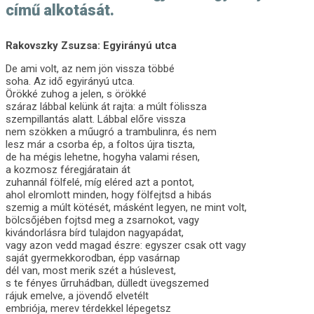
című alkotását.
Rakovszky Zsuzsa: Egyirányú utca
De ami volt, az nem jön vissza többé
soha. Az idő egyirányú utca.
Örökké zuhog a jelen, s örökké
száraz lábbal kelünk át rajta: a múlt fölissza
szempillantás alatt. Lábbal előre vissza
nem szökken a műugró a trambulinra, és nem
lesz már a csorba ép, a foltos újra tiszta,
de ha mégis lehetne, hogyha valami résen,
a kozmosz féregjáratain át
zuhannál fölfelé, míg eléred azt a pontot,
ahol elromlott minden, hogy fölfejtsd a hibás
szemig a múlt kötését, másként legyen, ne mint volt,
bölcsőjében fojtsd meg a zsarnokot, vagy
kivándorlásra bírd tulajdon nagyapádat,
vagy azon vedd magad észre: egyszer csak ott vagy
saját gyermekkorodban, épp vasárnap
dél van, most merik szét a húslevest,
s te fényes űrruhádban, dülledt üvegszemed
rájuk emelve, a jövendő elvetélt
embriója, merev térdekkel lépegetsz