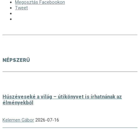
Megosztás Facebookon
Tweet
NÉPSZERŰ
Húszéveseké a világ – útikönyvet is írhatnának az
élményekből
Kelemen Gábor
2026-07-16