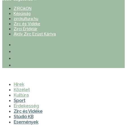
ZIRCikON
Képújság
zirckultura.hu
Zirc és Vidéke
Zirci Értéktár
Aktív Zirc Ezüst Kártya
Hírek
Közélet
Kultúra
Sport
Érdekesség
Zirc és Vidéke
Stúdió KB
Események