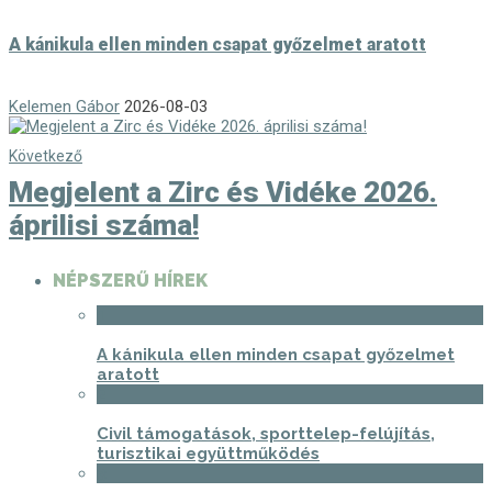
A kánikula ellen minden csapat győzelmet aratott
Kelemen Gábor
2026-08-03
Következő
Megjelent a Zirc és Vidéke 2026.
áprilisi száma!
NÉPSZERŰ HÍREK
1
A kánikula ellen minden csapat győzelmet
aratott
2
Civil támogatások, sporttelep-felújítás,
turisztikai együttműködés
3