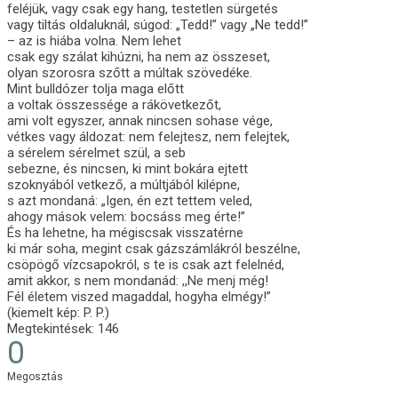
feléjük, vagy csak egy hang, testetlen sürgetés
vagy tiltás oldaluknál, súgod: „Tedd!” vagy „Ne tedd!”
– az is hiába volna. Nem lehet
csak egy szálat kihúzni, ha nem az összeset,
olyan szorosra szőtt a múltak szövedéke.
Mint bulldózer tolja maga előtt
a voltak összessége a rákövetkezőt,
ami volt egyszer, annak nincsen sohase vége,
vétkes vagy áldozat: nem felejtesz, nem felejtek,
a sérelem sérelmet szül, a seb
sebezne, és nincsen, ki mint bokára ejtett
szoknyából vetkező, a múltjából kilépne,
s azt mondaná: „Igen, én ezt tettem veled,
ahogy mások velem: bocsáss meg érte!”
És ha lehetne, ha mégiscsak visszatérne
ki már soha, megint csak gázszámlákról beszélne,
csöpögő vízcsapokról, s te is csak azt felelnéd,
amit akkor, s nem mondanád: ,,Ne menj még!
Fél életem viszed magaddal, hogyha elmégy!”
(kiemelt kép: P. P.)
Megtekintések:
146
0
Megosztás