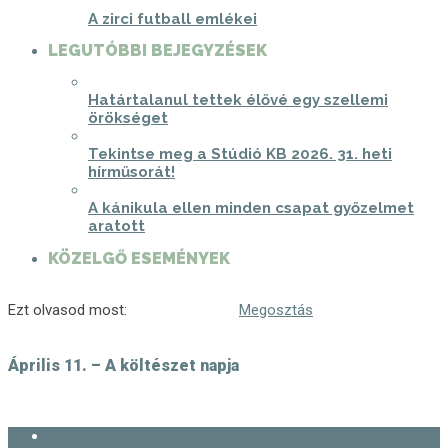
A zirci futball emlékei
LEGUTÓBBI BEJEGYZÉSEK
Határtalanul tettek élővé egy szellemi
örökséget
Tekintse meg a Stúdió KB 2026. 31. heti
hírműsorát!
A kánikula ellen minden csapat győzelmet
aratott
KÖZELGŐ ESEMÉNYEK
Ezt olvasod most:
Megosztás
Április 11. – A költészet napja