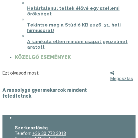
Határtalanul tettek élővé egy szellemi
örökséget
Tekintse meg a Stúdió KB 2026. 31. heti
hírműsorát!
A kánikula ellen minden csapat győzelmet
aratott
KÖZELGŐ ESEMÉNYEK
Ezt olvasod most:
Megosztás
A mosolygó gyermekarcok mindent
feledtetnek
Szerkesztőség
Telefon:
+36 30 773 3018