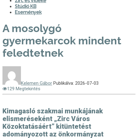
Zirc és Vidéke
Stúdió KB
Események
A mosolygó
gyermekarcok mindent
feledtetnek
Kelemen Gábor
Publikálva: 2026-07-03
129 Megtekintés
Kimagasló szakmai munkájának
elismeréseként „Zirc Város
Közoktatásáért” kitüntetést
adományozott az önkormányzat