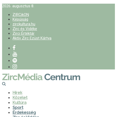
2026. augusztus 8.
ZIRCikON
Képújság
zirckultura.hu
Zirc és Vidéke
Zirci Értéktár
Aktív Zirc Ezüst Kártya
Hírek
Közélet
Kultúra
Sport
Érdekesség