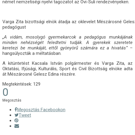
német nemzetiségi nyelvi tagozatot az Ovi-Suli rendezvényeken.
Varga Zita bizottsági elnök átadja az oklevelet Mészárosné Gelesz
pedagógust
„A vidám, mosolygó gyermekarcok a pedagógus munkájának
minden nehézségét feledtetni tudják. A gyerekek szeretete
keretezi be munkáját, ettől gyönyörű számára ez a hivatás”
–
hangsúlyozták a méltatásban.
A kitüntetést Kacsala István polgármester és Varga Zita, az
Oktatási, Ifjúsági, Kulturális, Sport és Civil Bizottság elnöke adta
át Mészárosné Gelesz Edina részére.
Megtekintések:
129
0
Megosztás
Megosztás Facebookon
Tweet