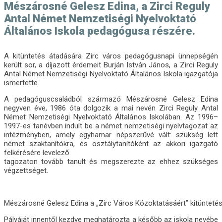
Mészárosné Gelesz Edina, a Zirci Reguly
Antal Német Nemzetiségi Nyelvoktató
Általános Iskola pedagógusa részére.
A kitüntetés átadására Zirc város pedagógusnapi ünnepségén
került sor, a díjazott érdemeit Burján István János, a Zirci Reguly
Antal Német Nemzetiségi Nyelvoktató Általános Iskola igazgatója
ismertette.
A pedagóguscsaládból származó Mészárosné Gelesz Edina
negyven éve, 1986 óta dolgozik a mai nevén Zirci Reguly Antal
Német Nemzetiségi Nyelvoktató Általános Iskolában. Az 1996–
1997-es tanévben indult be a német nemzetiségi nyelvtagozat az
intézményben, amely egyhamar népszerűvé vált: szükség lett
német szaktanítókra, és osztálytanítóként az akkori igazgató
felkérésére levelező
tagozaton tovább tanult és megszerezte az ehhez szükséges
végzettséget.
Mészárosné Gelesz Edina a „Zirc Város Közoktatásáért” kitünteté
Pályáját innentől kezdve meghatározta a később az iskola nevébe