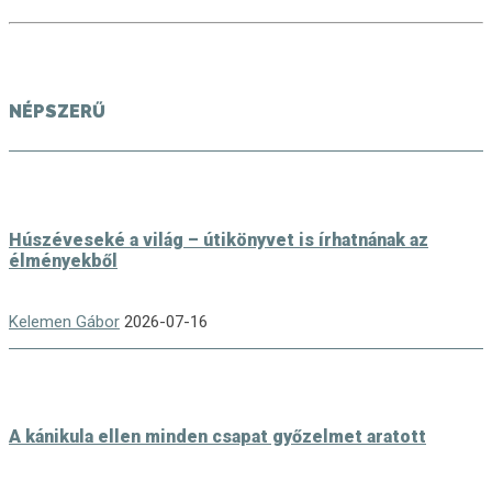
NÉPSZERŰ
Húszéveseké a világ – útikönyvet is írhatnának az
élményekből
Kelemen Gábor
2026-07-16
A kánikula ellen minden csapat győzelmet aratott