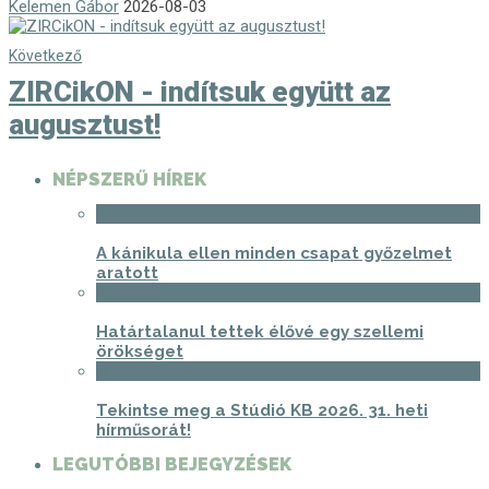
Kelemen Gábor
2026-08-03
Következő
ZIRCikON - indítsuk együtt az
augusztust!
NÉPSZERŰ HÍREK
1
A kánikula ellen minden csapat győzelmet
aratott
2
Határtalanul tettek élővé egy szellemi
örökséget
3
Tekintse meg a Stúdió KB 2026. 31. heti
hírműsorát!
LEGUTÓBBI BEJEGYZÉSEK