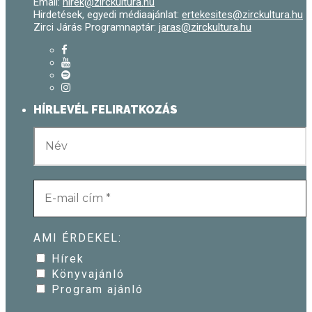
Email:
hirek@zirckultura.hu
Hirdetések, egyedi médiaajánlat:
ertekesites@zirckultura.hu
Zirci Járás Programnaptár:
jaras@zirckultura.hu
HÍRLEVÉL FELIRATKOZÁS
AMI ÉRDEKEL:
Hírek
Könyvajánló
Program ajánló