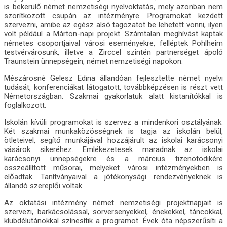
is bekerülő német nemzetiségi nyelvoktatás, mely azonban nem
szorítkozott csupán az intézményre. Programokat kezdett
szervezni, amibe az egész alsó tagozatot be lehetett vonni, ilyen
volt például a Márton-napi projekt. Számtalan meghívást kaptak
németes csoportjaival városi eseményekre, felléptek Pohlheim
testvérvárosunk, illetve a Zirccel szintén partnerséget ápoló
Traunstein ünnepségein, német nemzetiségi napokon.
Mészárosné Gelesz Edina állandóan fejlesztette német nyelvi
tudását, konferenciákat látogatott, továbbképzésen is részt vett
Németországban. Szakmai gyakorlatuk alatt kistanítókkal is
foglalkozott.
Iskolán kívüli programokat is szervez a mindenkori osztályának.
Két szakmai munkaközösségnek is tagja az iskolán belül,
ötleteivel, segítő munkájával hozzájárult az iskolai karácsonyi
vásárok sikeréhez. Emlékezetesek maradnak az iskolai
karácsonyi ünnepségekre és a március tizenötödikére
összeállított műsorai, melyeket városi intézményekben is
előadtak. Tanítványaival a jótékonysági rendezvényeknek is
állandó szereplői voltak.
Az oktatási intézmény német nemzetiségi projektnapjait is
szervezi, barkácsolással, sorversenyekkel, énekekkel, táncokkal,
klubdélutánokkal színesítik a programot. Évek óta népszerűsíti a