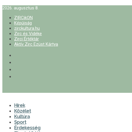
2026. augusztus 8.
ZIRCikON
Képújság
zirckultura.hu
Zirc és Vidéke
Zirci Értéktár
Aktív Zirc Ezüst Kártya
Hírek
Közélet
Kultúra
Sport
Érdekesség