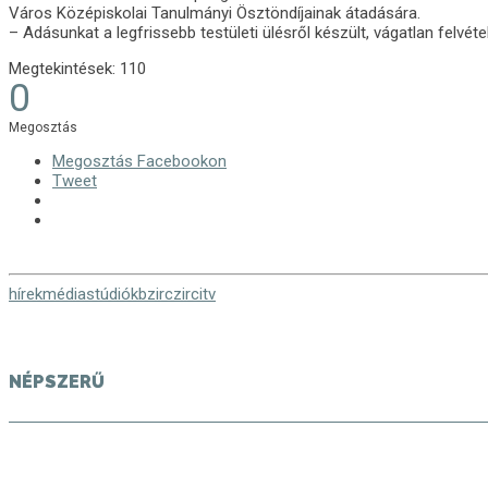
Város Középiskolai Tanulmányi Ösztöndíjainak átadására.
– Adásunkat a legfrissebb testületi ülésről készült, vágatlan felvétel
Megtekintések:
110
0
Megosztás
Megosztás Facebookon
Tweet
hírek
média
stúdiókb
zirc
zircitv
NÉPSZERŰ