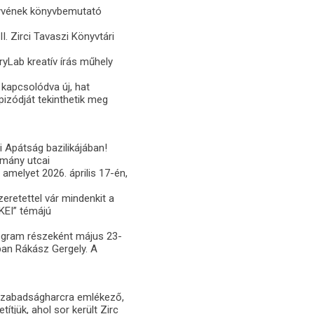
önyvének könyvbemutató
I. Zirci Tavaszi Könyvtári
ryLab kreatív írás műhely
kapcsolódva új, hat
izódját tekinthetik meg
i Apátság bazilikájában!
tmány utcai
amelyet 2026. április 17-én,
zeretettel vár mindenkit a
KEI” témájú
rogram részeként május 23-
ban Rákász Gergely. A
szabadságharcra emlékező,
ítjük, ahol sor került Zirc