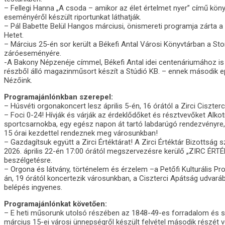
– Fellegi Hanna „A csoda – amikor az élet értelmet nyer” című k
eseményéről készült riportunkat láthatják.
– Pál Babette Belül Hangos márciusi, önismereti programja zárta a I
Hetet.
– Március 25-én sor került a Békefi Antal Városi Könyvtárban a Sto
záróeseményére.
-A Bakony Népzenéje címmel, Békefi Antal idei centenáriumához is 
részből álló magazinműsort készít a Stúdió KB. – ennek második ep
Nézőink.
Programajánlónkban szerepel:
– Húsvéti orgonakoncert lesz április 5-én, 16 órától a Zirci Ciszterc
– Foci 0-24! Hívják és várják az érdeklődőket és résztvevőket Alko
sportcsarnokba, egy egész napon át tartó labdarúgó rendezvényre, 
15 órai kezdettel rendeznek meg városunkban!
– Gazdagítsuk együtt a Zirci Értéktárat! A Zirci Értéktár Bizottság s
2026. április 22-én 17:00 órától megszervezésre kerülő „ZIRC ÉRTÉ
beszélgetésre.
– Orgona és látvány, történelem és érzelem –a Petőfi Kulturális P
án, 19 órától koncertezik városunkban, a Ciszterci Apátság udvará
belépés ingyenes.
Programajánlónkat követően:
– E heti műsorunk utolsó részében az 1848-49-es forradalom és 
március 15-ei városi ünnepségről készült felvétel második részét vet