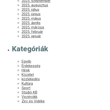
2025. szeptember
2025. augusztus
2025. július
2025. június
2025. május
2025. április
2025. március
2025. február
2025. január
Kategóriák
Egyéb
Érdekesség
Hírek
Közélet
közlekedés
Kultúra
Sport
Stúdió KB
Vezércikk
Zirc és Vidéke