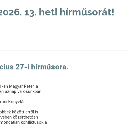
026. 13. heti hírműsorát!
rcius 27-i hírműsora.
21-én Magyar Péter, a
intén aznap városunkban
árosi Könyvtár
öbbek között erről is
nyvében közérthetően
imondatlan konfliktusok a