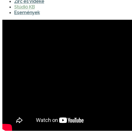
Zirc és Vidéke
Stúdió KB
Események