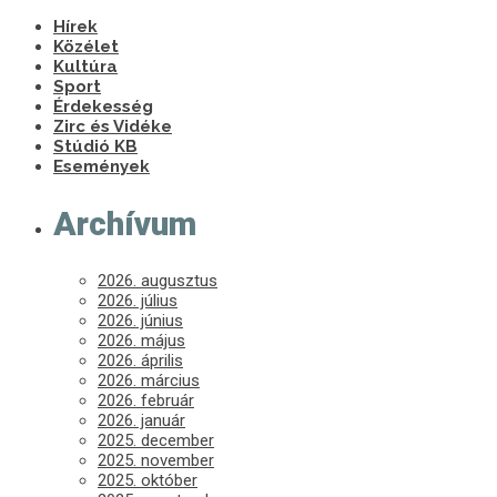
Hírek
Közélet
Kultúra
Sport
Érdekesség
Zirc és Vidéke
Stúdió KB
Események
Archívum
2026. augusztus
2026. július
2026. június
2026. május
2026. április
2026. március
2026. február
2026. január
2025. december
2025. november
2025. október