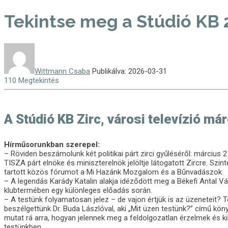
Tekintse meg a Stúdió KB 2
Wittmann Csaba
Publikálva: 2026-03-31
110 Megtekintés
A Stúdió KB Zirc, városi televízió má
Hírműsorunkban szerepel:
– Röviden beszámolunk két politikai párt zirci gyűléséről: március 
TISZA párt elnöke és miniszterelnök jelöltje látogatott Zircre. Sz
tartott közös fórumot a Mi Hazánk Mozgalom és a Bűnvadászok.
– A legendás Karády Katalin alakja idéződött meg a Békefi Antal V
klubtermében egy különleges előadás során.
– A testünk folyamatosan jelez – de vajon értjük is az üzeneteit? T
beszélgettünk Dr. Buda Lászlóval, aki „Mit üzen testünk?” című kö
mutat rá arra, hogyan jelennek meg a feldolgozatlan érzelmek és k
testünkben.