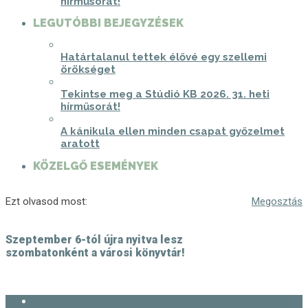
hírműsorát!
LEGUTÓBBI BEJEGYZÉSEK
Határtalanul tettek élővé egy szellemi
örökséget
Tekintse meg a Stúdió KB 2026. 31. heti
hírműsorát!
A kánikula ellen minden csapat győzelmet
aratott
KÖZELGŐ ESEMÉNYEK
Ezt olvasod most:
Megosztás
Szeptember 6-tól újra nyitva lesz
szombatonként a városi könyvtár!