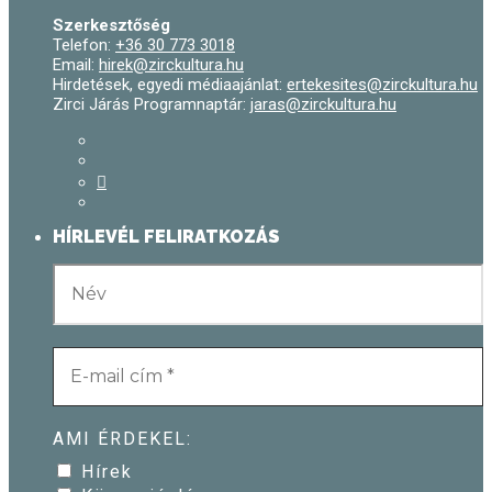
Szerkesztőség
Telefon:
+36 30 773 3018
Email:
hirek@zirckultura.hu
Hirdetések, egyedi médiaajánlat:
ertekesites@zirckultura.hu
Zirci Járás Programnaptár:
jaras@zirckultura.hu
HÍRLEVÉL FELIRATKOZÁS
AMI ÉRDEKEL:
Hírek