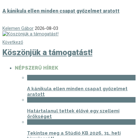
A kánikula ellen minden csapat győzelmet aratott
Kelemen Gábor
2026-08-03
Következő
Köszönjük a támogatást!
NÉPSZERŰ HÍREK
1
A kánikula ellen minden csapat győzelmet
aratott
2
Határtalanul tettek élővé egy szellemi
örökséget
3
Tekintse meg a Stúdió KB 2026. 31. heti