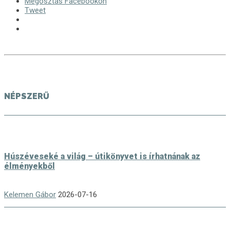
Megosztás Facebookon
Tweet
NÉPSZERŰ
Húszéveseké a világ – útikönyvet is írhatnának az
élményekből
Kelemen Gábor
2026-07-16