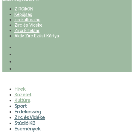
ZIRCikON
Képújság
zirckultura.hu
Zirc és Vidéke
Zirci Értéktár
Aktív Zirc Ezüst Kártya
Hírek
Közélet
Kultúra
Sport
Érdekesség
Zirc és Vidéke
Stúdió KB
Események