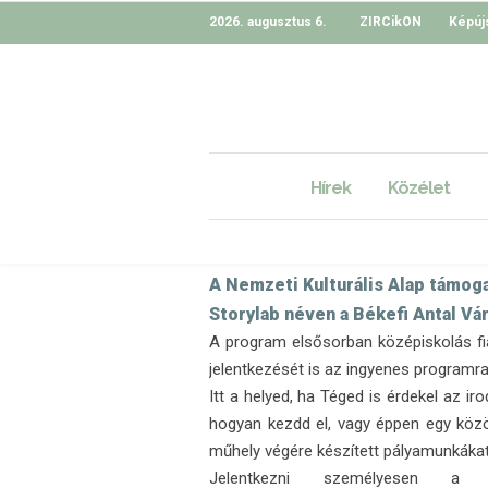
2026. augusztus 6.
ZIRCikON
Képúj
StoryLab – kre
Porkoláb Petra
Hírek
Közélet
PUBLIKÁLVA: 2025
A Nemzeti Kulturális Alap támogat
Storylab néven a Békefi Antal Vá
A program elsősorban középiskolás fia
jelentkezését is az ingyenes programra
Itt a helyed, ha Téged is érdekel az ir
hogyan kezdd el, vagy éppen egy közö
műhely végére készített pályamunkákat 
Jelentkezni személyesen a 