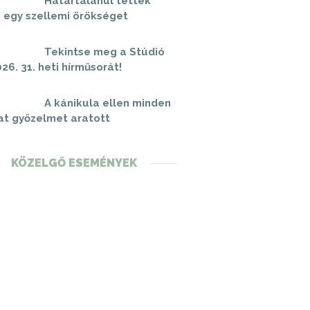
Határtalanul tettek
 egy szellemi örökséget
Tekintse meg a Stúdió
26. 31. heti hírműsorát!
A kánikula ellen minden
at győzelmet aratott
KÖZELGŐ ESEMÉNYEK