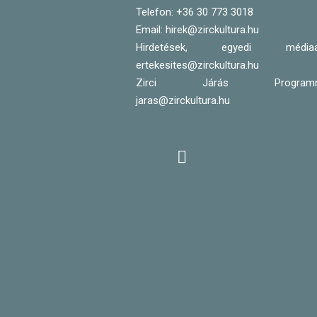
Telefon:
+36 30 773 3018
Email:
hirek@zirckultura.hu
Hirdetések, egyedi médiaajá
ertekesites@zirckultura.hu
Zirci Járás Programnap
jaras@zirckultura.hu