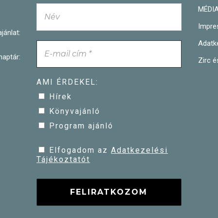
MÉDI
Impre
nlat:
Adatke
tár:
Zirc 
AMI ÉRDEKEL:
Hírek
Könyvajánló
Program ajánló
Elfogadom az
Adatkezelési
Tájékoztatót