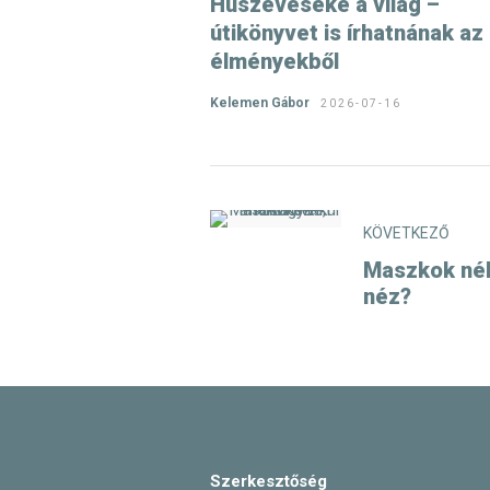
Húszéveseké a világ –
útikönyvet is írhatnának az
élményekből
Kelemen Gábor
2026-07-16
KÖVETKEZŐ
Maszkok nélk
néz?
Szerkesztőség