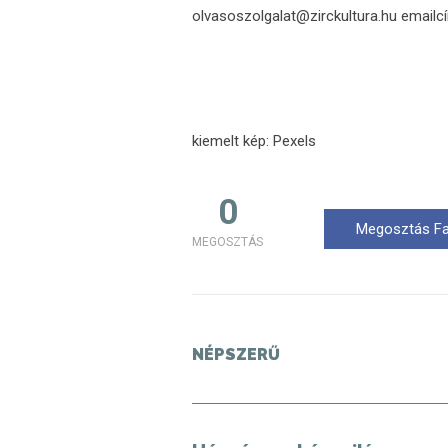
olvasoszolgalat@zirckultura.hu emailc
kiemelt kép: Pexels
0
Megosztás F
MEGOSZTÁS
NÉPSZERŰ