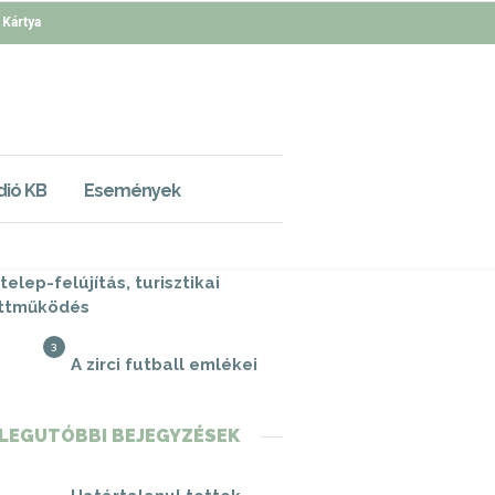
 Kártya
NÉPSZERŰ HÍREK
1
A kánikula ellen minden
dió KB
Események
at győzelmet aratott
2
Civil támogatások,
telep-felújítás, turisztikai
ttműködés
3
A zirci futball emlékei
LEGUTÓBBI BEJEGYZÉSEK