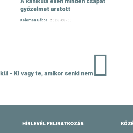
A kánikula ellen minden csapat
győzelmet aratott
Kelemen Gábor
2026-08-03
ül - Ki vagy te, amikor senki nem
HÍRLEVÉL FELIRATKOZÁS
KÖZ