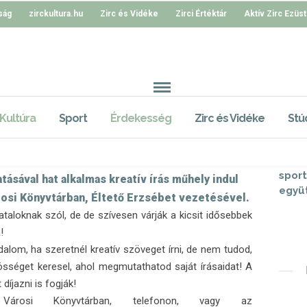
ság
zirckultura.hu
Zirc és Vidéke
Zirci Értéktár
Aktív Zirc Ezüst
atív írás műhely
Kultúra
Sport
Érdekesség
700 Megtekintés
Zirc és Vidéke
Stú
-10-10
csap
sport
ásával hat alkalmas kreatív írás műhely indul
együ
rosi Könyvtárban, Éltető Erzsébet vezetésével.
taloknak szól, de de szívesen várják a kicsit idősebbek
!
odalom, ha szeretnél kreatív szöveget írni, de nem tudod,
sséget keresel, ahol megmutathatod saját írásaidat! A
díjazni is fogják!
Városi Könyvtárban, telefonon, vagy az