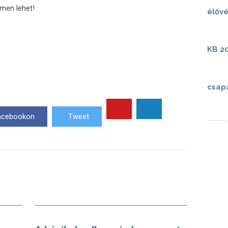
ímen lehet!
élővé
KB 20
csap
acebookon
Tweet