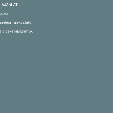
A AJÁNLAT
sszum
zelési Tájékoztató
és Vidéke lapszámok