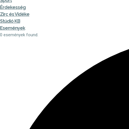
Sport
Érdekesség
Zirc és Vidéke
Stúdió KB
Események
0 események found.