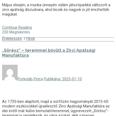
Május elsején, a munka ünnepén vidám játszóparkká változott a
zirci apátság díszudvara, ahol kicsik és nagyok is jól érezhették
magukat.
Continue Reading
230 Megtekintés
Érdekesség
/
Hírek
„Sörész” – teremmel bővült a Zirci Apátsági
Manufaktúra
Porkoláb Petra
Publikálva: 2025-01-10
Az 1735-ben alapított, majd a sörfőzés hagyományát 2015-től
modern eszközökkel újraélesztő Zirci Apátsági Manufaktúra az
idei évtől már külön bemutatóteremmel, úgynevezett „Sörész”-
teremmel is rendelkezik, és várja azokat, akik szívesen