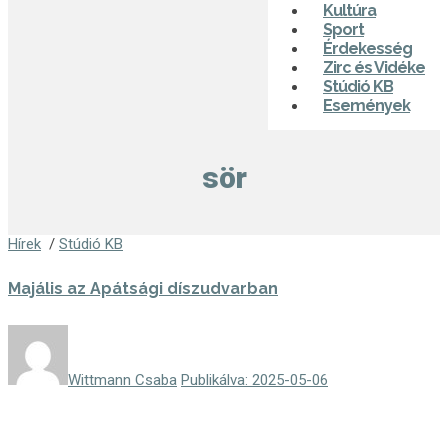
Kultúra
Sport
Érdekesség
Zirc és Vidéke
Stúdió KB
Események
sör
Hírek
/
Stúdió KB
Majális az Apátsági díszudvarban
Wittmann Csaba
Publikálva: 2025-05-06