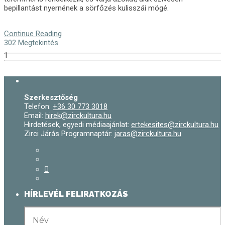
bepillantást nyernének a sörfőzés kulisszái mögé.
Continue Reading
302 Megtekintés
1
Szerkesztőség
Telefon:
+36 30 773 3018
Email:
hirek@zirckultura.hu
Hirdetések, egyedi médiaajánlat:
ertekesites@zirckultura.hu
Zirci Járás Programnaptár:
jaras@zirckultura.hu
HÍRLEVÉL FELIRATKOZÁS