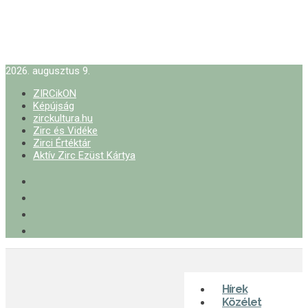
2026. augusztus 9.
ZIRCikON
Képújság
zirckultura.hu
Zirc és Vidéke
Zirci Értéktár
Aktív Zirc Ezüst Kártya
Hírek
Közélet